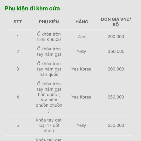
Phụ kiện đi kèm cửa
ĐƠN GIÁ VND/
STT
PHỤ KIÊN
HÃNG
BỘ
Ổ khóa tròn
1
Zani
200.000
trơn K.9500
Ổ khóa tròn
2
Yelly
350.000
tay nắm gạt
Ổ khóa tròn
3
tay nắm gạt
Yes Korea
600.000
hàn quốc
Ổ khóa tròn
tay nắm gạt
hàn quốc (
4
Yes Korea
650.000
tay nắm
chuồn chuồn
)
khóa tay gạt
5
loại 1 ( cốt
Yelly
550.000
nhỏ )
khóa tay gạt