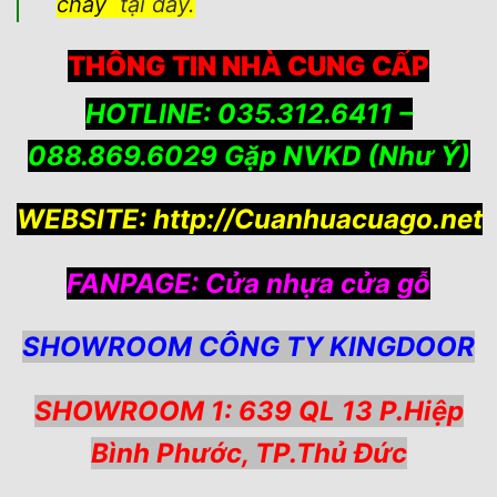
cháy
tại đây.
THÔNG TIN NHÀ CUNG CẤP
HOTLINE: 035.312.6411 –
088.869.6029 Gặp NVKD (Như Ý)
WEBSITE:
http://Cuanhuacuago.net
FANPAGE:
Cửa nhựa cửa gỗ
SHOWROOM CÔNG TY KINGDOOR
SHOWROOM 1: 639 QL 13 P.Hiệp
Bình Phước, TP.Thủ Đức