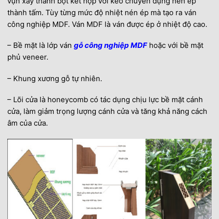
vụn xay thành bột kết hợp với keo chuyên dụng nén ép
thành tấm. Tùy từng mức độ nhiệt nén ép mà tạo ra ván
công nghiệp MDF. Ván MDF là ván được ép ở nhiệt độ cao.
– Bề mặt là lớp ván
gỗ công nghiệp MDF
hoặc với bề mặt
phủ veneer.
– Khung xương gỗ tự nhiên.
– Lõi cửa là honeycomb có tác dụng chịu lực bề mặt cánh
cửa, làm giảm trọng lượng cánh cửa và tăng khả năng cách
âm của cửa.