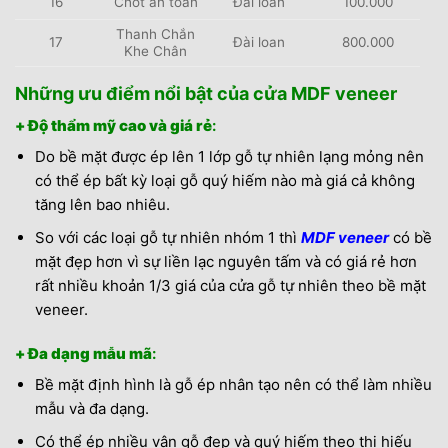
16
Chốt an toàn
Đài loan
100.000
Thanh Chắn
17
Đài loan
800.000
Khe Chân
Những ưu điểm nổi bật của cửa MDF veneer
+ Độ thẩm mỹ cao và giá rẻ
:
Do bề mặt được ép lên 1 lớp gỗ tự nhiên lạng mỏng nên
có thể ép bất kỳ loại gỗ quý hiếm nào mà giá cả không
tăng lên bao nhiêu.
So với các loại gỗ tự nhiên nhóm 1 thì
MDF veneer
có bề
mặt đẹp hơn vì sự liền lạc nguyên tấm và có giá rẻ hơn
rất nhiều khoản 1/3 giá của cửa gỗ tự nhiên theo bề mặt
veneer.
+ Đa dạng mẫu mã
:
Bề mặt định hình là gỗ ép nhân tạo nên có thể làm nhiều
mẫu và đa dạng.
Có thể ép nhiều vân gỗ đẹp và quý hiếm theo thị hiếu