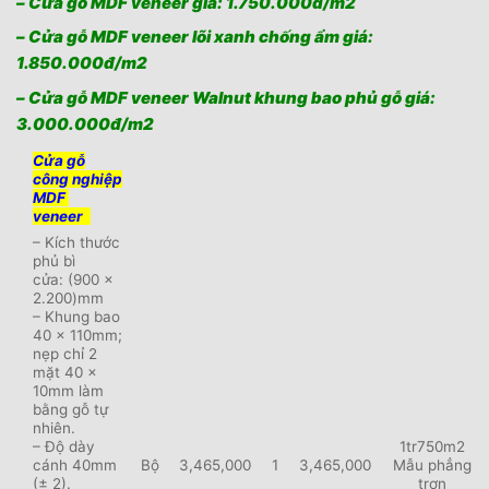
– Cửa gỗ MDF veneer giá: 1.750.000đ/m2
– Cửa gỗ MDF veneer lõi xanh chống ẩm giá:
1.850.000đ/m2
– Cửa gỗ MDF veneer Walnut khung bao phủ gỗ giá:
3.000.000đ/m2
Cửa gỗ
công nghiệp
MDF
veneer
– Kích thước
phủ bì
cửa: (900 x
2.200)mm
– Khung bao
40 x 110mm;
nẹp chỉ 2
mặt 40 x
10mm làm
bằng gỗ tự
nhiên.
– Độ dày
1tr750m2
cánh 40mm
Bộ
3,465,000
1
3,465,000
Mẫu phẳng
(± 2).
trơn