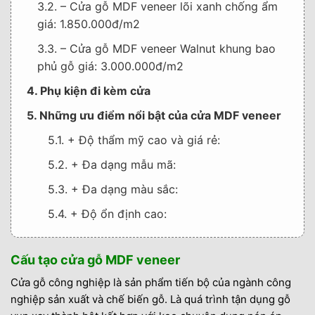
3.2. – Cửa gỗ MDF veneer lõi xanh chống ẩm
giá: 1.850.000đ/m2
3.3. – Cửa gỗ MDF veneer Walnut khung bao
phủ gỗ giá: 3.000.000đ/m2
4. Phụ kiện đi kèm cửa
5. Những ưu điểm nổi bật của cửa MDF veneer
5.1. + Độ thẩm mỹ cao và giá rẻ:
5.2. + Đa dạng mẫu mã:
5.3. + Đa dạng màu sắc:
5.4. + Độ ổn định cao:
5.5. + Cách âm cách nhiệt tốt:
Cấu tạo cửa gỗ MDF veneer
6. Thông tin liên hệ mua cửa
Cửa gỗ công nghiệp là sản phẩm tiến bộ của ngành công
7. THÔNG TIN NHÀ CUNG CẤP
nghiệp sản xuất và chế biến gỗ. Là quá trình tận dụng gỗ