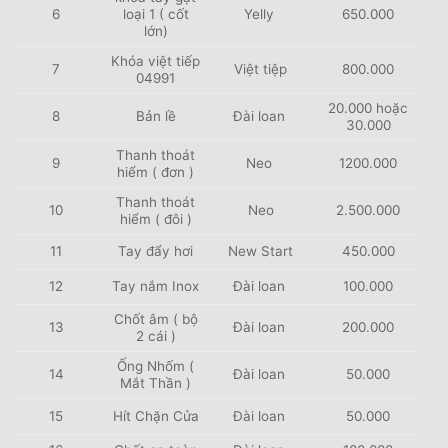
6
loại 1 ( cốt
Yelly
650.000
lớn)
Khóa việt tiếp
7
Việt tiệp
800.000
04991
20.000 hoặc
8
Bản lề
Đài loan
30.000
Thanh thoát
9
Neo
1200.000
hiểm ( đơn )
Thanh thoát
10
Neo
2.500.000
hiểm ( đôi )
11
Tay đẩy hơi
New Start
450.000
12
Tay nắm Inox
Đài loan
100.000
Chốt âm ( bộ
13
Đài loan
200.000
2 cái )
Ống Nhốm (
14
Đài loan
50.000
Mắt Thần )
15
Hít Chặn Cửa
Đài loan
50.000