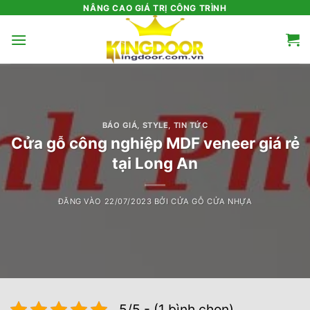
Bỏ
NÂNG CAO GIÁ TRỊ CÔNG TRÌNH
qua
nội
dung
BÁO GIÁ
,
STYLE
,
TIN TỨC
Cửa gỗ công nghiệp MDF veneer giá rẻ
tại Long An
ĐĂNG VÀO
22/07/2023
BỞI
CỬA GỖ CỬA NHỰA
5/5 - (1 bình chọn)