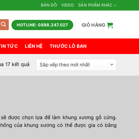
BẢN ĐỒ
VIDEO
SẢN PHẨM KHÁC
GIỎ HÀNG
HOTLINE: 0888.247.027
TIN TỨC
LIÊN HỆ
THƯỚC LỖ BAN
Đã
ủa 17 kết quả
sắp
xếp
theo
mới
nhất
 sẽ được chọn lựa để làm khung xương gỗ cứng.
chống của khung xương có thể được gia có bằng