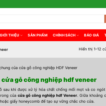
GIỚI THIỆU
SẢN PHẨM
CHÍNH SÁCH
BÁO GIÁ
Hiển thị 1–12 c
neer
chung của cửa gỗ công nghiệp HDF Veneer
 cửa gỗ công nghiệp hdf veneer
 sau khi được xử lý hóa chất chống mối mọt và co ngót
trong của
cửa gỗ công nghiệp hdf Veneer
. Giữa khoảng 
hoặc giấy honeycomb để tạo sự vững chắc cho cửa.