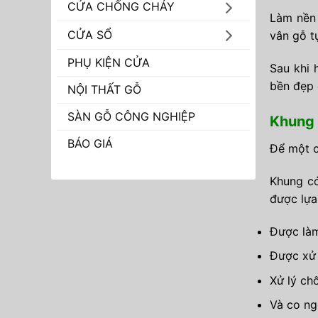
CỬA CHỐNG CHÁY
Làm nền 
CỬA SỔ
vân gỗ t
PHỤ KIỆN CỬA
Sau khi 
bền đẹp 
NỘI THẤT GỖ
SÀN GỖ CÔNG NGHIỆP
Khung 
BÁO GIÁ
Để một 
Khung có
được lựa
Được làm
Được xử 
Xử lý ch
Và co ng