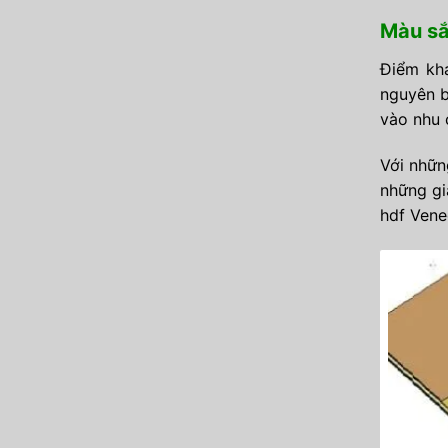
Màu sắ
Điểm kh
nguyên b
vào nhu 
Với nhữn
những gi
hdf Vene