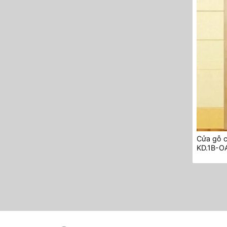
Cửa gỗ 
KD.1B-O