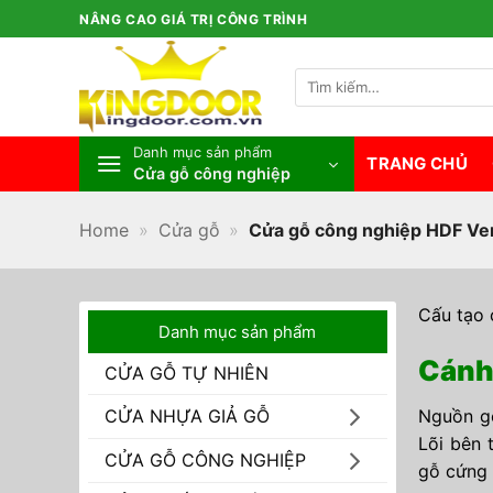
Bỏ
NÂNG CAO GIÁ TRỊ CÔNG TRÌNH
qua
nội
Tìm
dung
kiếm:
Danh mục sản phẩm
TRANG CHỦ
Cửa gỗ công nghiệp
Home
»
Cửa gỗ
»
Cửa gỗ công nghiệp HDF Ve
Cấu tạo 
Danh mục sản phẩm
Cánh
CỬA GỖ TỰ NHIÊN
Nguồn gỗ
CỬA NHỰA GIẢ GỖ
Lõi bên 
CỬA GỖ CÔNG NGHIỆP
gỗ cứng 