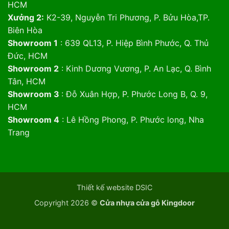
HCM
Xưởng 2:
K2-39, Nguyễn Tri Phương, P. Bửu Hòa,TP.
Biên Hòa
Showroom 1
: 639 QL13, P. Hiệp Bình Phước, Q. Thủ
Đức, HCM
Showroom 2
: Kinh Dương Vương, P. An Lạc, Q. Bình
Tân, HCM
Showroom 3
: Đỗ Xuân Hợp, P. Phước Long B, Q. 9,
HCM
Showroom 4
: Lê Hồng Phong, P. Phước long, Nha
Trang
Thiết kế website DSIC
Copyright 2026 ©
Cửa nhựa cửa gỗ Kingdoor