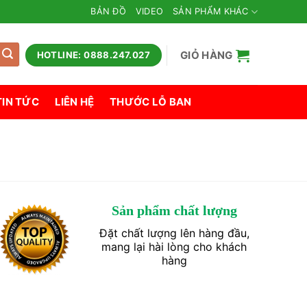
BẢN ĐỒ
VIDEO
SẢN PHẨM KHÁC
GIỎ HÀNG
HOTLINE: 0888.247.027
TIN TỨC
LIÊN HỆ
THƯỚC LỖ BAN
Sản phẩm chất lượng
Đặt chất lượng lên hàng đầu,
mang lại hài lòng cho khách
hàng