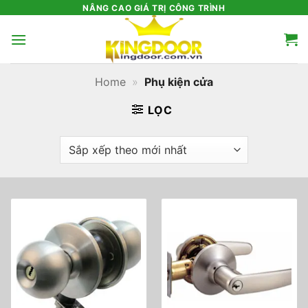
Bỏ
NÂNG CAO GIÁ TRỊ CÔNG TRÌNH
qua
nội
dung
Home
»
Phụ kiện cửa
LỌC