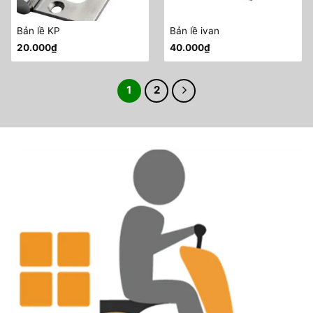
Bản lề KP
Bản lề ivan
20.000
₫
40.000
₫
1
2