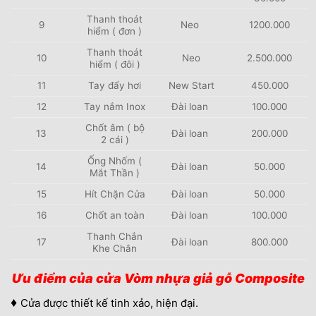
Thanh thoát
9
Neo
1200.000
hiểm ( đơn )
Thanh thoát
10
Neo
2.500.000
hiểm ( đôi )
11
Tay đẩy hơi
New Start
450.000
12
Tay nắm Inox
Đài loan
100.000
Chốt âm ( bộ
13
Đài loan
200.000
2 cái )
Ống Nhốm (
14
Đài loan
50.000
Mắt Thần )
15
Hít Chặn Cửa
Đài loan
50.000
16
Chốt an toàn
Đài loan
100.000
Thanh Chắn
17
Đài loan
800.000
Khe Chân
Ưu điểm của cửa Vòm nhựa giả gỗ Composite
♦
Cửa được thiết kế tinh xảo, hiện đại.