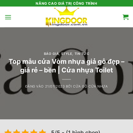
Bỏ
NÂNG CAO GIÁ TRỊ CÔNG TRÌNH
qua
nội
dung
BÁO GIÁ
,
STYLE
,
TIN TỨC
Top mẫu cửa Vòm nhựa giả gỗ đẹp –
giá rẻ – bền | Cửa nhựa Toilet
ĐĂNG VÀO
21/07/2023
BỞI
CỬA GỖ CỬA NHỰA
5/5 - (1 bình chọn)