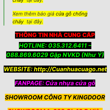
cháy
tại đây.
Xem thêm báo giá
cửa gỗ chống
cháy
tại đây.
THÔNG TIN NHÀ CUNG CẤP
HOTLINE: 035.312.6411 –
088.869.6029 Gặp NVKD (Như Ý)
WEBSITE:
http://Cuanhuacuago.net
FANPAGE:
Cửa nhựa cửa gỗ
SHOWROOM CÔNG TY KINGDOOR