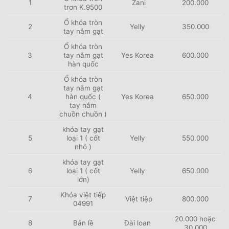
1
Zani
200.000
trơn K.9500
Ổ khóa tròn
2
Yelly
350.000
tay nắm gạt
Ổ khóa tròn
3
tay nắm gạt
Yes Korea
600.000
hàn quốc
Ổ khóa tròn
tay nắm gạt
4
hàn quốc (
Yes Korea
650.000
tay nắm
chuồn chuồn )
khóa tay gạt
5
loại 1 ( cốt
Yelly
550.000
nhỏ )
khóa tay gạt
6
loại 1 ( cốt
Yelly
650.000
lớn)
Khóa việt tiếp
7
Việt tiệp
800.000
04991
20.000 hoặc
8
Bản lề
Đài loan
30.000