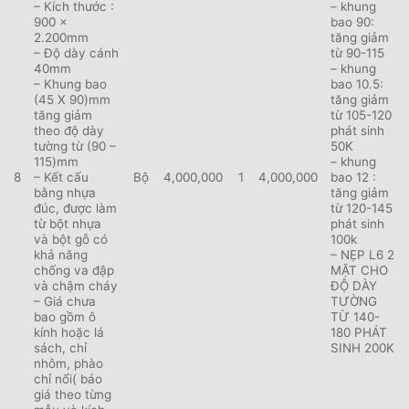
– Kích thước :
– khung
900 x
bao 90:
2.200mm
tăng giảm
– Độ dày cánh
từ 90-115
40mm
– khung
– Khung bao
bao 10.5:
(45 X 90)mm
tăng giảm
tăng giảm
từ 105-120
theo độ dày
phát sinh
tường từ (90 –
50K
115)mm
– khung
– Kết cấu
8
Bộ
4,000,000
1
4,000,000
bao 12 :
bằng nhựa
tăng giảm
đúc, được làm
từ 120-145
từ bột nhựa
phát sinh
và bột gỗ có
100k
khả năng
– NẸP L6 2
chống va đập
MẶT CHO
và chậm cháy
ĐỘ DÀY
– Giá chưa
TƯỜNG
bao gồm ô
TỪ 140-
kính hoặc lá
180 PHÁT
sách, chỉ
SINH 200K
nhôm, phào
chỉ nổi( báo
giá theo từng