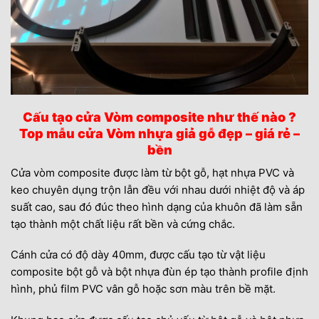
Cấu tạo cửa Vòm composite như thế nào ?
Top mẫu cửa Vòm nhựa giả gỗ đẹp – giá rẻ –
bền
Cửa vòm composite được làm từ bột gỗ, hạt nhựa PVC và
keo chuyên dụng trộn lẫn đều với nhau dưới nhiệt độ và áp
suất cao, sau đó đúc theo hình dạng của khuôn đã làm sẵn
tạo thành một chất liệu rất bền và cứng chắc.
Cánh cửa có độ dày 40mm, được cấu tạo từ vật liệu
composite bột gỗ và bột nhựa đùn ép tạo thành profile định
hình, phủ film PVC vân gỗ hoặc sơn màu trên bề mặt.