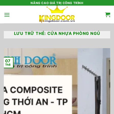
Bỏ
NÂNG CAO GIÁ TRỊ CÔNG TRÌNH
qua
nội
dung
LƯU TRỮ THẺ:
CỬA NHỰA PHÒNG NGỦ
07
Th8