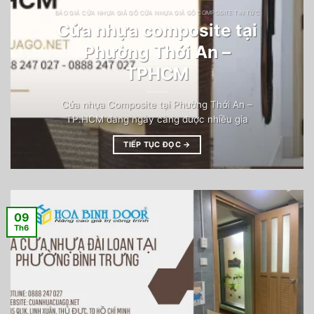
BÁO GIÁ CỬA NHỰA GIẢ GỖ CỬA NHỰA GIẢ GỖ COMPOSITE TIN TỨC
Cửa nhựa composite tại
Phường Thới An –
TPHCM
Cửa nhựa Composite tại Phường Thới An –
TP.HCM đang ngày càng được nhiều gia
TIẾP TỤC ĐỌC
→
09
Th6