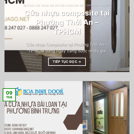
BÁO GIÁ CỬA NHỰA GIẢ GỖ CỬA NHỰA GIẢ GỖ COMPOSITE TIN TỨC
Cửa nhựa composite tại
Phường Thới An –
TPHCM
Cửa nhựa Composite tại Phường Thới An –
TP.HCM đang ngày càng được nhiều gia
TIẾP TỤC ĐỌC
→
09
Th6