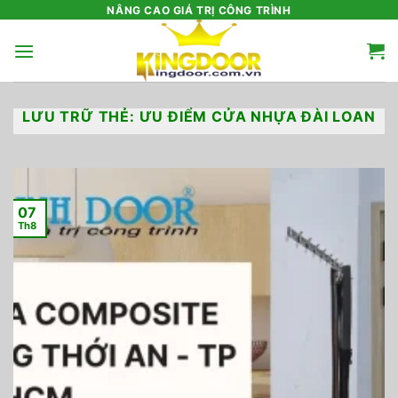
Bỏ
NÂNG CAO GIÁ TRỊ CÔNG TRÌNH
qua
nội
dung
LƯU TRỮ THẺ:
ƯU ĐIỂM CỬA NHỰA ĐÀI LOAN
07
Th8