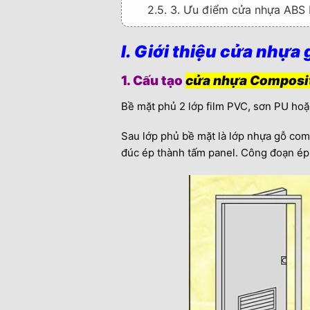
2.5. 3. Ưu điểm cửa nhựa ABS
3. III. Giới thiệu cửa nhựa giả g
I. Giới thiệu cửa nhựa
3.1. 1. Cấu tạo cửa nhựa Đài 
1. Cấu tạo
cửa nhựa Composi
3.2. Quy cách cửa
Bề mặt phủ 2 lớp film PVC, sơn PU hoặ
3.3. 2. Giá bộ cửa nhựa giả g
3.4. 3. Ưu điểm cửa nhựa Đài
Sau lớp phủ bề mặt là lớp nhựa gỗ com
đúc ép thành tấm panel. Công đoạn ép
4. Thông tin liên hệ mua cửa –
5. THÔNG TIN NHÀ CUNG CẤP