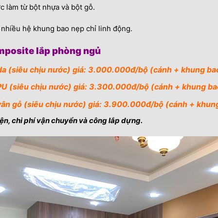
c làm từ bột nhựa và bột gỗ.
nhiều hệ khung bao nẹp chỉ linh động.
omposite lắp phòng ngủ
a (siêu chịu nước) giá: 3.000.000đ/bộ (cánh + khung ba
U (siêu chịu nước) giá: 3.300.000đ/bộ (cánh + khung ba
ân gỗ (siêu chịu nước) giá: 3.900.000đ/bộ (cánh + khun
ện, chi phí vận chuyển và công lắp dựng.