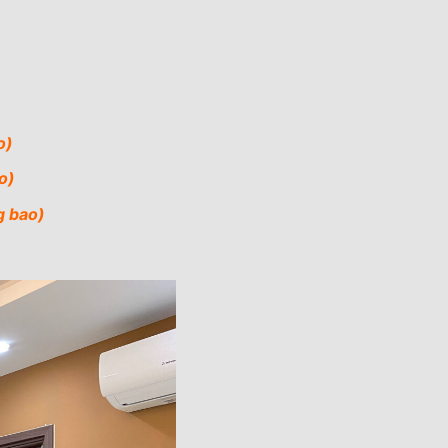
o)
o)
g bao)