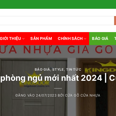
GIỚI THIỆU
SẢN PHẨM
CHÍNH SÁCH
BÁO GIÁ
BÁO GIÁ
,
STYLE
,
TIN TỨC
phòng ngủ mới nhất 2024 | C
ĐĂNG VÀO
24/07/2023
BỞI
CỬA GỖ CỬA NHỰA