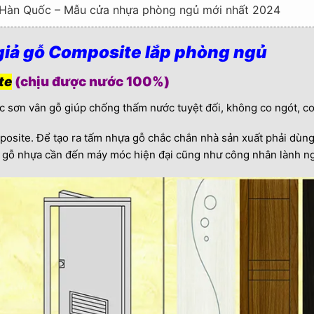
 Hàn Quốc – Mẫu cửa nhựa phòng ngủ mới nhất 2024
ỗ Đài Loan lắp phòng ngủ
 giả gỗ Composite lắp phòng ngủ
Loan – Mẫu cửa nhựa phòng ngủ mới nhất 2024
te
(chịu được nước 100%)
c sơn vân gỗ giúp chống thấm nước tuyệt đối, không co ngót, c
ỗ Đài Loan lắp phòng ngủ
 Loan – Mẫu cửa nhựa phòng ngủ mới nhất 2024
posite. Để tạo ra tấm nhựa gỗ chắc chắn nhà sản xuất phải dùng 
 gỗ nhựa cần đến máy móc hiện đại cũng như công nhân lành n
 Mẫu cửa nhựa phòng ngủ mới nhất 2024