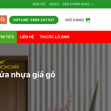
BẢN ĐỒ
VIDEO
SẢN PHẨM KHÁC
GIỎ HÀNG
HOTLINE: 0888.247.027
TIN TỨC
LIÊN HỆ
THƯỚC LỖ BAN
ửa nhựa giả gỗ