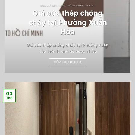
BÁO GIÁ CỬA THÉP CHỐNG CHÁY TIN TỨC
Giá cửa thép chống
cháy tại Phường Xuân
Hòa
Giá cửa thép chống cháy tại Phường Xuân
Hòa luôn là chủ đề được nhiều
TIẾP TỤC ĐỌC
→
03
Th6