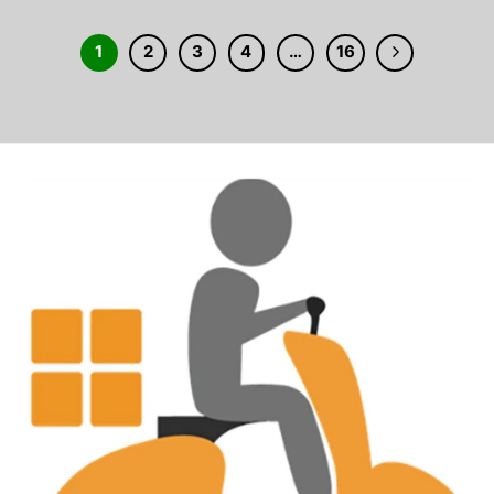
1
2
3
4
…
16