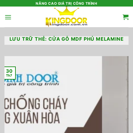
Bỏ
NÂNG CAO GIÁ TRỊ CÔNG TRÌNH
qua
nội
dung
LƯU TRỮ THẺ:
CỬA GỖ MDF PHỦ MELAMINE
30
Th7