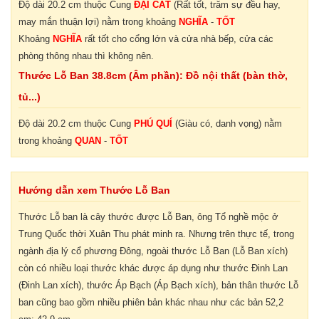
Độ dài 20.2 cm thuộc Cung
ĐẠI CÁT
(Rất tốt, trăm sự đều hay,
may mắn thuận lợi) nằm trong khoảng
NGHĨA
-
TỐT
Khoảng
NGHĨA
rất tốt cho cổng lớn và cửa nhà bếp, cửa các
phòng thông nhau thì không nên.
Thước Lỗ Ban 38.8cm (Âm phần): Đồ nội thất (bàn thờ,
tủ...)
Độ dài 20.2 cm thuộc Cung
PHÚ QUÍ
(Giàu có, danh vọng) nằm
trong khoảng
QUAN
-
TỐT
Hướng dẫn xem Thước Lỗ Ban
Thước Lỗ ban là cây thước được Lỗ Ban, ông Tổ nghề mộc ở
Trung Quốc thời Xuân Thu phát minh ra. Nhưng trên thực tế, trong
ngành địa lý cổ phương Đông, ngoài thước Lỗ Ban (Lỗ Ban xích)
còn có nhiều loại thước khác được áp dụng như thước Đinh Lan
(Đinh Lan xích), thước Áp Bạch (Áp Bạch xích), bản thân thước Lỗ
ban cũng bao gồm nhiều phiên bản khác nhau như các bản 52,2