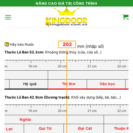
Bỏ
NÂNG CAO GIÁ TRỊ CÔNG TRÌNH
qua
nội
dung
Hãy kéo thước
mm (nhập số)
Thước Lỗ Ban 52.2cm:
Khoảng thông thủy (cửa, cửa sổ...)
Thước Lỗ Ban 42.9cm (Dương trạch):
Khối xây dựng (bếp, bệ, bậc...)