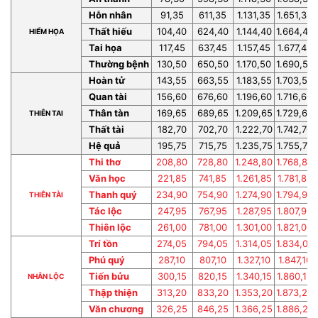
Hỗn nhân
91,35
611,35
1.131,35
1.651,35
Thất hiếu
104,40
624,40
1.144,40
1.664,40
HIỂM HỌA
Tai họa
117,45
637,45
1.157,45
1.677,45
Thường bệnh
130,50
650,50
1.170,50
1.690,50
Hoàn tử
143,55
663,55
1.183,55
1.703,55
Quan tài
156,60
676,60
1.196,60
1.716,60
Thân tàn
169,65
689,65
1.209,65
1.729,65
THIÊN TAI
Thất tài
182,70
702,70
1.222,70
1.742,70
Hệ quả
195,75
715,75
1.235,75
1.755,75
Thi thơ
208,80
728,80
1.248,80
1.768,80
Văn học
221,85
741,85
1.261,85
1.781,85
Thanh quý
234,90
754,90
1.274,90
1.794,90
THIÊN TÀI
Tác lộc
247,95
767,95
1.287,95
1.807,95
Thiên lộc
261,00
781,00
1.301,00
1.821,00
Trí tồn
274,05
794,05
1.314,05
1.834,05
Phú quý
287,10
807,10
1.327,10
1.847,10
Tiến bửu
300,15
820,15
1.340,15
1.860,15
NHÂN LỘC
Thập thiện
313,20
833,20
1.353,20
1.873,20
Văn chương
326,25
846,25
1.366,25
1.886,25