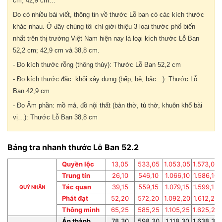
cm; 42,9 cm…
Do có nhiều bài viết, thông tin về thước Lỗ ban có các kích thước
khác nhau. Ở đây chúng tôi chỉ giới thiệu 3 loại thước phổ biến
nhất trên thị trường Việt Nam hiện nay là loại kích thước Lỗ Ban
52,2 cm; 42,9 cm và 38,8 cm.
- Đo kích thước rỗng (thông thủy): Thước Lỗ Ban 52,2 cm
- Đo kích thước đặc: khối xây dựng (bếp, bệ, bậc…): Thước Lỗ
Ban 42,9 cm
- Đo Âm phần: mồ mả, đồ nội thất (bàn thờ, tủ thờ, khuôn khổ bài
vị…): Thước Lỗ Ban 38,8 cm
Bảng tra nhanh thước Lỗ Ban 52.2
Quyền lộc
13,05
533,05
1.053,05
1.573,05
Trung tín
26,10
546,10
1.066,10
1.586,10
Tác quan
39,15
559,15
1.079,15
1.599,15
QUÝ NHÂN
Phát đạt
52,20
572,20
1.092,20
1.612,20
Thông minh
65,25
585,25
1.105,25
1.625,25
Án thành
78,30
598,30
1.118,30
1.638,30