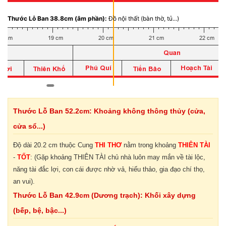
Thước Lỗ Ban 38.8cm (âm phần):
Đồ nội thất (bàn thờ, tủ...)
Thước Lỗ Ban 52.2cm: Khoảng không thông thủy (cửa,
cửa sổ...)
Độ dài 20.2 cm thuộc Cung
THI THƠ
nằm trong khoảng
THIÊN TÀI
-
TỐT
: (Gặp khoảng THIÊN TÀI chủ nhà luôn may mắn về tài lộc,
năng tài đắc lợi, con cái được nhờ vả, hiếu thảo, gia đạo chí thọ,
an vui).
Thước Lỗ Ban 42.9cm (Dương trạch): Khối xây dựng
(bếp, bệ, bậc...)