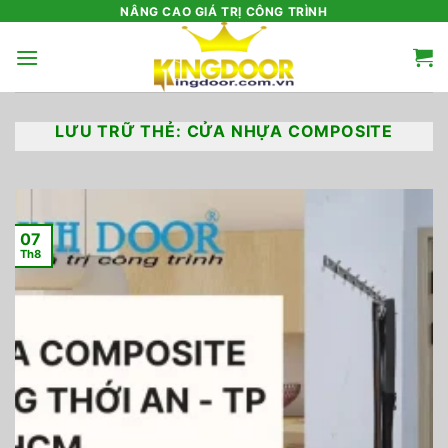
Bỏ
NÂNG CAO GIÁ TRỊ CÔNG TRÌNH
qua
nội
dung
LƯU TRỮ THẺ:
CỬA NHỰA COMPOSITE
07
Th8