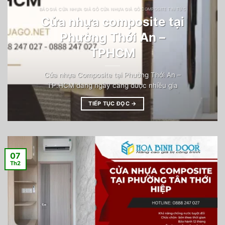
BÁO GIÁ CỬA NHỰA GIẢ GỖ CỬA NHỰA GIẢ GỖ COMPOSITE TIN TỨC
Cửa nhựa composite tại
Phường Thới An –
TPHCM
Cửa nhựa Composite tại Phường Thới An –
TP.HCM đang ngày càng được nhiều gia
TIẾP TỤC ĐỌC
→
07
Th2