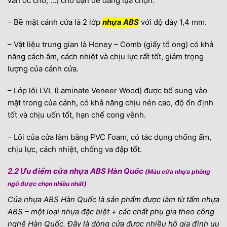
vân óc chó, …) cho bạn dễ dàng lựa chọn.
– Bề mặt cánh cửa là 2 lớp
nhựa ABS
với độ dày 1,4 mm.
– Vật liệu trung gian là Honey – Comb (giấy tổ ong) có khả
năng cách âm, cách nhiệt và chịu lực rất tốt, giảm trọng
lượng của cánh cửa.
– Lớp lõi LVL (Laminate Veneer Wood) được bổ sung vào
mặt trong của cánh, có khả năng chịu nén cao, độ ổn định
tốt và chịu uốn tốt, hạn chế cong vênh.
– Lõi của cửa làm bằng PVC Foam, có tác dụng chống ẩm,
chịu lực, cách nhiệt, chống va đập tốt.
2.2 Ưu điểm cửa nhựa ABS Hàn Quốc
(Mẫu cửa nhựa phòng
ngủ được chọn nhiều nhất)
Cửa nhựa ABS Hàn Quốc là sản phẩm được làm từ tấm nhựa
ABS – một loại nhựa đặc biệt + các chất phụ gia theo công
nghệ Hàn Quốc. Đây là dòng cửa được nhiều hộ gia đình ưu