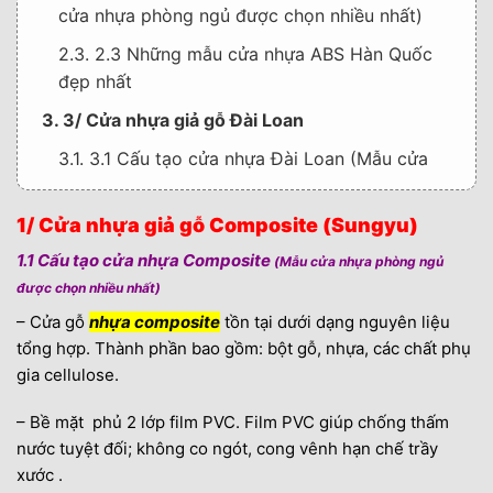
cửa nhựa phòng ngủ được chọn nhiều nhất)
2.3. 2.3 Những mẫu cửa nhựa ABS Hàn Quốc
đẹp nhất
3. 3/ Cửa nhựa giả gỗ Đài Loan
3.1. 3.1 Cấu tạo cửa nhựa Đài Loan (Mẫu cửa
nhựa phòng ngủ được chọn nhiều nhất)
1/ Cửa nhựa giả gỗ Composite (Sungyu)
3.2. 3.2 Ưu điểm cửa nhựa Đài Loan (Mẫu cửa
nhựa phòng ngủ được chọn nhiều nhất)
1.1 Cấu tạo cửa nhựa Composite
(Mẫu cửa nhựa phòng ngủ
được chọn nhiều nhất)
3.3. 3.3 Những mẫu cửa nhựa Đài Loan đẹp
nhất
– Cửa gỗ
nhựa composite
tồn tại dưới dạng nguyên liệu
tổng hợp. Thành phần bao gồm: bột gỗ, nhựa, các chất phụ
4. Thông tin liên hệ mua cửa – Mẫu cửa nhựa
gia cellulose.
phòng ngủ được chọn nhiều nhất
– Bề mặt phủ 2 lớp film PVC. Film PVC giúp chống thấm
5. THÔNG TIN NHÀ CUNG CẤP
nước tuyệt đối; không co ngót, cong vênh hạn chế trầy
xước .