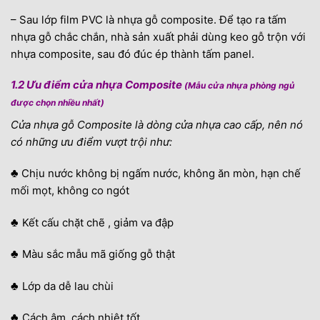
– Sau lớp film PVC là nhựa gỗ composite. Để tạo ra tấm
nhựa gỗ chắc chắn, nhà sản xuất phải dùng keo gỗ trộn với
nhựa composite, sau đó đúc ép thành tấm panel.
1.2 Ưu điểm cửa nhựa Composite
(Mẫu cửa nhựa phòng ngủ
được chọn nhiều nhất)
Cửa nhựa gỗ Composite là dòng cửa nhựa cao cấp, nên nó
có những ưu điểm vượt trội như:
♣
Chịu nước không bị ngấm nước, không ăn mòn, hạn chế
mối mọt, không co ngót
♣
Kết cấu chặt chẽ , giảm va đập
♣
Màu sắc mẫu mã giống gỗ thật
♣
Lớp da dễ lau chùi
♣
Cách âm, cách nhiệt tốt