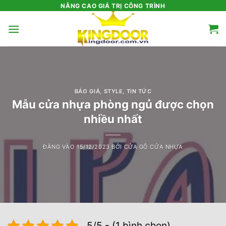
Bỏ
NÂNG CAO GIÁ TRỊ CÔNG TRÌNH
qua
nội
dung
BÁO GIÁ
,
STYLE
,
TIN TỨC
Mẫu cửa nhựa phòng ngủ được chọn
nhiều nhất
ĐĂNG VÀO
15/12/2023
BỞI
CỬA GỖ CỬA NHỰA
5/5 - (1 bình chọn)