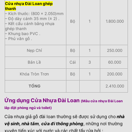
Cửa nhựa Đài Loan ghép
thanh
– Kích thước: (800 x 2.050)mm
– Độ dày cánh 35 mm (± 2) .
Bộ
1
1.800.000
– Kết cấu cánh bằng nhựa
ghép thanh
– Khung bao PVC .
– Phủ vân gỗ .
Nẹp Chỉ
Bộ
1
250.000
Bản Lề
Cái
3
60.000
Khóa Tròn Trơn
Bộ
1
200.000
TỔNG
2.410.000
Ứng dụng Cửa Nhựa Đài Loan
(Mẫu cửa nhựa Đài Loan
lắp đặt phòng ngủ và toilet)
Cửa nhựa giả gỗ đài loan thường sẽ được sử dụng cho
nhà
vệ sinh, nhà tắm
,
cửa đi thông phòng
, những nơi thường
xuyên tiếp xúc với nước và các chất tẩy rửa bởi :