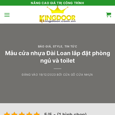
Bỏ
NÂNG CAO GIÁ TRỊ CÔNG TRÌNH
qua
nội
dung
BÁO GIÁ
,
STYLE
,
TIN TỨC
Mẫu cửa nhựa Đài Loan lắp đặt phòng
ngủ và toilet
ĐĂNG VÀO
19/12/2023
BỞI
CỬA GỖ CỬA NHỰA
5/5 - (1 bình chọn)