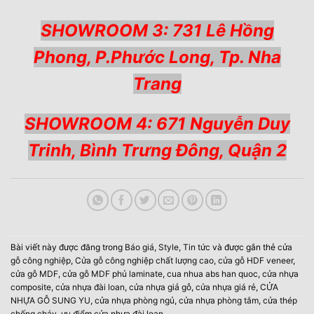
SHOWROOM 3: 731 Lê Hồng
Phong, P.Phước Long, Tp. Nha
Trang
SHOWROOM 4: 671 Nguyễn Duy
Trinh, Bình Trưng Đông, Quận 2
Bài viết này được đăng trong
Báo giá
,
Style
,
Tin tức
và được gắn thẻ
cửa
gỗ công nghiệp
,
Cửa gỗ công nghiệp chất lượng cao
,
cửa gỗ HDF veneer
,
cửa gỗ MDF
,
cửa gỗ MDF phủ laminate
,
cua nhua abs han quoc
,
cửa nhựa
composite
,
cửa nhựa đài loan
,
cửa nhựa giả gỗ
,
cửa nhựa giá rẻ
,
CỬA
NHỰA GỖ SUNG YU
,
cửa nhựa phòng ngủ
,
cửa nhựa phòng tắm
,
cửa thép
chống cháy
,
ưu điểm cửa nhựa đài loan
.