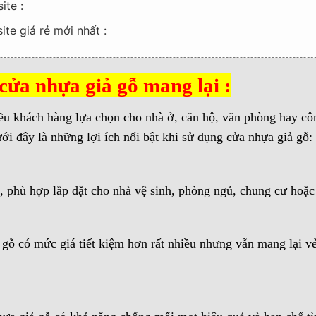
ite :
te giá rẻ mới nhất :
y tín :
ua cửa nhựa giá rẻ :
 cửa nhựa giả gỗ mang lại :
u khách hàng lựa chọn cho nhà ở, căn hộ, văn phòng hay cô
NG BÀY :
ới đây là những lợi ích nổi bật khi sử dụng cửa nhựa giả gỗ:
 phù hợp lắp đặt cho nhà vệ sinh, phòng ngủ, chung cư hoặc
 gỗ có mức giá tiết kiệm hơn rất nhiều nhưng vẫn mang lại vẻ