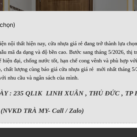
 chọn)
n nội thất hiện nay, cửa nhựa giá rẻ đang trở thành lựa chọn
ẫu mã đa dạng và độ bền cao. Bước sang tháng 5/2026, thị t
ế hiện đại, chống nước tốt, hạn chế cong vênh và phù hợp vớ
chất lượng cùng báo giá cửa nhựa giá rẻ mới nhất tháng 5/2
ới nhu cầu và ngân sách của mình.
 : 235 QL1K LINH XUÂN , THỦ ĐỨC , TP
(NVKD TRÀ MY- Call / Zalo)