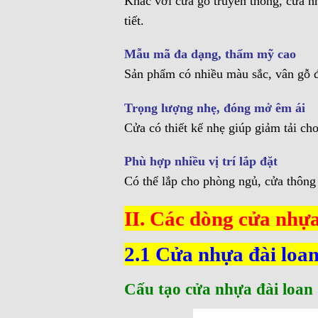
Khác với cửa gỗ truyền thống, cửa nh
tiết.
Mẫu mã đa dạng, thẩm mỹ cao
Sản phẩm có nhiều màu sắc, vân gỗ đ
Trọng lượng nhẹ, đóng mở êm ái
Cửa có thiết kế nhẹ giúp giảm tải cho 
Phù hợp nhiều vị trí lắp đặt
Có thể lắp cho phòng ngủ, cửa thông 
II. Các dòng cửa nhựa 
2.1 Cửa nhựa đài loan
Cấu tạo cửa nhựa đài loan 