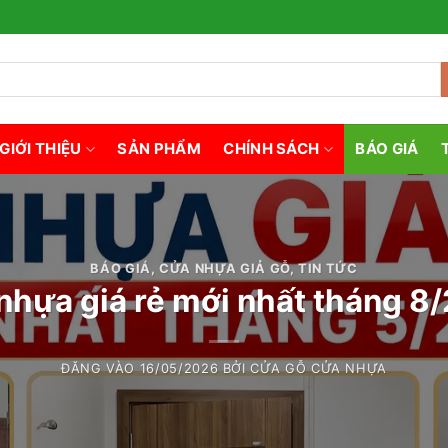
GIỚI THIỆU
SẢN PHẨM
CHÍNH SÁCH
BÁO GIÁ
BÁO GIÁ
,
CỬA NHỰA GIẢ GỖ
,
TIN TỨC
nhựa giá rẻ mới nhất tháng 8
ĐĂNG VÀO
16/05/2026
BỞI
CỬA GỖ CỬA NHỰA