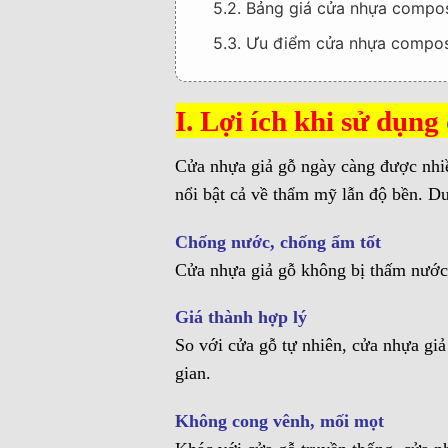
5.2. Bảng giá cửa nhựa compos
5.3. Ưu điểm cửa nhựa composi
6. III. Đơn vị cung cấp cửa nhựa u
6.1. Lý do nên chọn Kingdoor m
I. Lợi ích khi sử dụng
7. Một số thông tin liên hệ :
Cửa nhựa giả gỗ ngày càng được nhiề
8. HỆ THỐNG SHOWROOM TRƯ
nổi bật cả về thẩm mỹ lẫn độ bền. Dư
Chống nước, chống ẩm tốt
Cửa nhựa giả gỗ không bị thấm nước,
Giá thành hợp lý
So với cửa gỗ tự nhiên, cửa nhựa giả
gian.
Không cong vênh, mối mọt