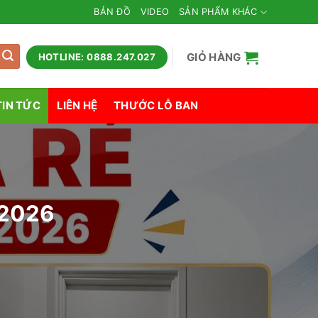
BẢN ĐỒ
VIDEO
SẢN PHẨM KHÁC
GIỎ HÀNG
HOTLINE: 0888.247.027
TIN TỨC
LIÊN HỆ
THƯỚC LỖ BAN
/2026