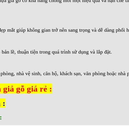
ựa giả gỗ có khả năng chống mối mọt hiệu quả và hạn chế tìn
ẹp mắt giúp không gian trở nên sang trọng và dễ dàng phối h
bản lề, thuận tiện trong quá trình sử dụng và lắp đặt.
phòng, nhà vệ sinh, căn hộ, khách sạn, văn phòng hoặc nhà p
giả gỗ giá rẻ :
 :
: