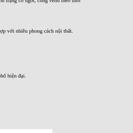
h trạng co ngót, cong vênh theo thời
ợp với nhiều phong cách nội thất.
hố hiện đại.