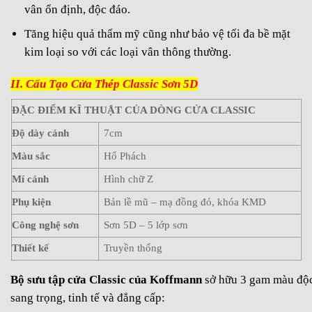
vân ổn định, độc đáo.
Tăng hiệu quả thẩm mỹ cũng như bảo vệ tối đa bề mặt
kim loại so với các loại vân thông thường.
II. Cấu Tạo Cửa Thép Classic Sơn 5D
ĐẶC ĐIỂM KĨ THUẬT CỦA DÒNG CỬA CLASSIC
Độ dày cánh
7cm
Màu sắc
Hổ Phách
Mí cánh
Hình chữ Z
Phụ kiện
Bản lề mũ – mạ đồng đỏ, khóa KMD
Công nghệ sơn
Sơn 5D – 5 lớp sơn
Thiết kế
Truyền thống
Bộ sưu tập cửa Classic của Koffmann
sở hữu 3 gam màu độc
sang trọng, tinh tế và đẳng cấp: