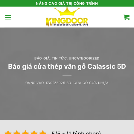
Bỏ
NÂNG CAO GIÁ TRỊ CÔNG TRÌNH
qua
nội
dung
BÁO GIÁ
,
TIN TỨC
,
UNCATEGORIZED
Báo giá cửa thép vân gỗ Calassic 5D
ĐĂNG VÀO
17/03/2025
BỞI
CỬA GỖ CỬA NHỰA
5/5 - (1 bình chọn)