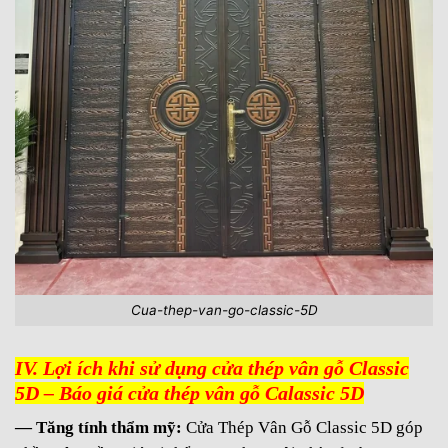
Cua-thep-van-go-classic-5D
IV. Lợi ích khi sử dụng cửa thép vân gỗ Classic
5D – Báo giá cửa thép vân gỗ Calassic 5D
— Tăng tính thẩm mỹ:
Cửa Thép Vân Gỗ Classic 5D góp