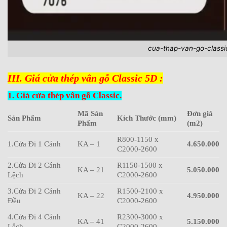
cua-thap-van-go-classi
III. Giá cửa thép vân gỗ Classic 5D :
1. Giá cửa thép vân gỗ Classic.
Mã Sản
Đơn giá
Sản Phẩm
Kích Thước (mm)
Phẩm
(m2)
R800-1150 x
1.Cửa Đi 1 Cánh
KA – 1
4.650.000
C2000-2600
2.Cửa Đi 2 Cánh
R1150-1500 x
KA – 21
5.050.000
Lệch
C2000-2600
3.Cửa Đi 2 Cánh
R1500-2100 x
KA – 22
4.950.000
Đều
C2000-2600
4.Cửa Đi 4 Cánh
R2300-3000 x
KA – 41
5.150.000
Lệch
C2000-2600