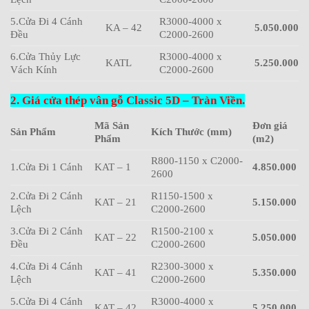
5.Cửa Đi 4 Cánh
R3000-4000 x
KA – 42
5.050.000
Đều
C2000-2600
6.Cửa Thủy Lực
R3000-4000 x
KATL
5.250.000
Vách Kính
C2000-2600
2. Giá cửa thép vân gỗ Classic 5D – Tràn Viền.
Mã Sản
Đơn giá
Sản Phẩm
Kích Thước (mm)
Phẩm
(m2)
R800-1150 x C2000-
1.Cửa Đi 1 Cánh
KAT – 1
4.850.000
2600
2.Cửa Đi 2 Cánh
R1150-1500 x
KAT – 21
5.150.000
Lệch
C2000-2600
3.Cửa Đi 2 Cánh
R1500-2100 x
KAT – 22
5.050.000
Đều
C2000-2600
4.Cửa Đi 4 Cánh
R2300-3000 x
KAT – 41
5.350.000
Lệch
C2000-2600
5.Cửa Đi 4 Cánh
R3000-4000 x
KAT – 42
5.250.000