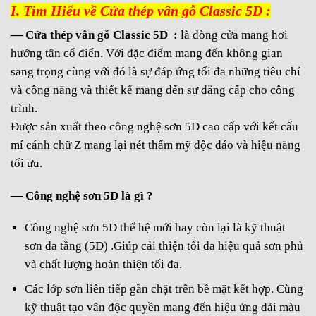
4.2. Cửa Ban Công Thép Classic
I. Tìm Hiểu về Cửa thép vân gỗ Classic
5D :
4.3. Cửa Chính , Đại Sảnh Thép Classic – Tân
—
Cửa thép vân gỗ
Classic 5D :
là dòng cửa mang hơi
Cổ Điển
hướng tân cổ điển. Với đặc điểm mang đến không gian
5. MỘT SỐ MẪU CỬA THÉP VÂN GỖ CLASSIC
sang trọng cùng với đó là sự đáp ứng tối đa những tiêu chí
5D:
và công năng và thiết kế mang đến sự đẳng cấp cho công
trình.
6. THÔNG TIN KHÁCH HÀNG LIÊN HỆ :
Được sản xuất theo công nghệ sơn 5D cao cấp với kết cấu
7. HỆ THỐNG SHOWROOM TRƯNG BÀY :
mí cánh chữ Z mang lại nét thẩm mỹ độc đáo và hiệu năng
tối ưu.
— Công nghệ sơn 5D là gì ?
Công nghệ sơn 5D thế hệ mới hay còn lại là kỹ thuật
sơn đa tầng (5D) .Giúp cải thiện tối đa hiệu quả sơn phủ
và chất lượng hoàn thiện tối đa.
Các lớp sơn liên tiếp gắn chặt trên bề mặt kết hợp. Cùng
kỹ thuật tạo vân độc quyền mang đến hiệu ứng dải màu