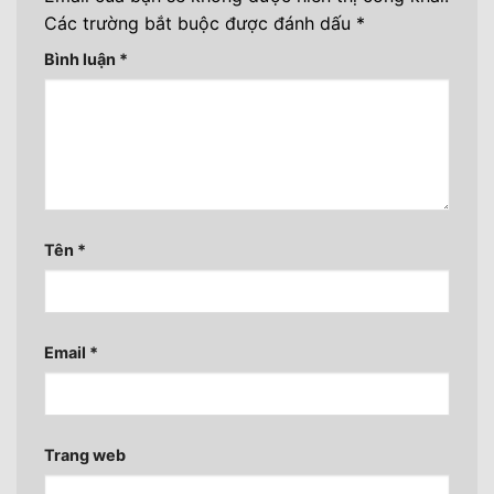
Các trường bắt buộc được đánh dấu
*
Bình luận
*
Tên
*
Email
*
Trang web