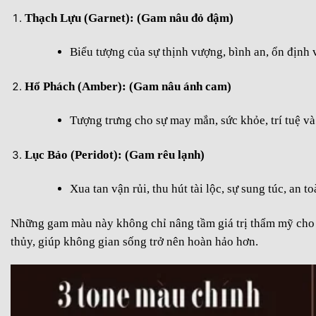
Thạch Lựu (Garnet): (Gam nâu đỏ đậm)
Biểu tượng của sự thịnh vượng, bình an, ổn định 
Hổ Phách (Amber): (Gam nâu ánh cam)
Tượng trưng cho sự may mắn, sức khỏe, trí tuệ và
Lục Bảo (Peridot): (Gam rêu lạnh)
Xua tan vận rủi, thu hút tài lộc, sự sung túc, an t
Những gam màu này không chỉ nâng tầm giá trị thẩm mỹ cho 
thủy, giúp không gian sống trở nên hoàn hảo hơn.