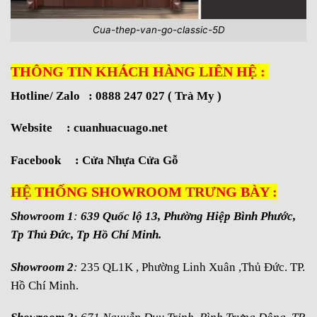
Cua-thep-van-go-classic-5D
THÔNG TIN KHÁCH HÀNG LIÊN HỆ :
Hotline/ Zalo : 0888 247 027 ( Trà My )
Website :
cuanhuacuago.net
Facebook :
Cửa Nhựa Cửa Gỗ
HỆ THỐNG SHOWROOM TRƯNG BÀY :
Showroom 1
:
639 Quốc lộ 13, Phường Hiệp Bình Phước,
Tp Thủ Đức, Tp Hồ Chí Minh.
Showroom 2
:
235 QL1K , Phường Linh Xuân ,Thủ Đức. TP.
Hồ Chí Minh.