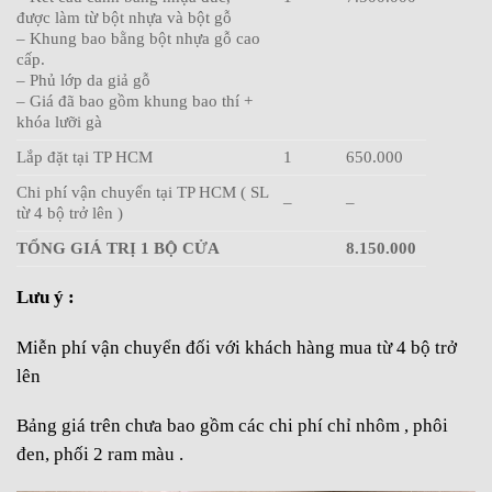
được làm từ bột nhựa và bột gỗ
– Khung bao bằng bột nhựa gỗ cao
cấp.
– Phủ lớp da giả gỗ
– Giá đã bao gồm khung bao thí +
khóa lưỡi gà
Lắp đặt tại TP HCM
1
650.000
Chi phí vận chuyển tại TP HCM ( SL
–
–
từ 4 bộ trở lên )
TỔNG GIÁ TRỊ 1 BỘ CỬA
8.150.000
Lưu ý :
Miễn phí vận chuyển đối với khách hàng mua từ 4 bộ trở
lên
Bảng giá trên chưa bao gồm các chi phí chỉ nhôm , phôi
đen, phối 2 ram màu .