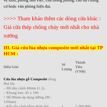
vệ sinh, phòng làm việc, cửa thông phòng, căn hộ chung
cư hoặc văn phòng hiện đại.
>>>> Tham khảo thêm các dòng cửa khác :
Giá cửa thép chống cháy mới nhất cho nhà
xưởng
III. Giá cửa lùa nhựa composite mới nhất tại TP
HCM :
Thành
Số
Diễn Giải
Tiền
Lượng
(VNĐ)
Cửa lùa nhựa gỗ Composite
dòng
Phủ Da
– Độ dày cánh 40mm (± 2).
– Khung bao: 45 x 100
+ Hệ 90mm áp dụng tường (90 –
110mm)
– Kết cấu cánh bằng nhựa đúc,
1
7.500.000