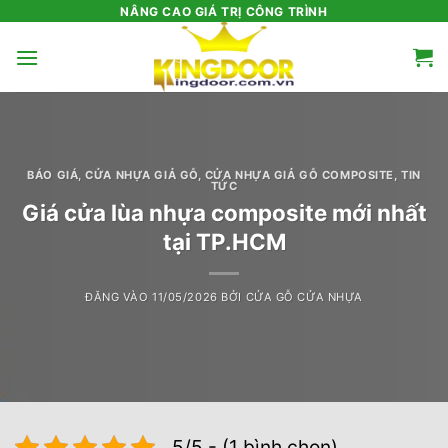
Bỏ
NÂNG CAO GIÁ TRỊ CÔNG TRÌNH
qua
nội
dung
BÁO GIÁ
,
CỬA NHỰA GIẢ GỖ
,
CỬA NHỰA GIẢ GỖ COMPOSITE
,
TIN
TỨC
Giá cửa lùa nhựa composite mới nhất
tại TP.HCM
ĐĂNG VÀO
11/05/2026
BỞI
CỬA GỖ CỬA NHỰA
5/5 - (1 bình chọn)