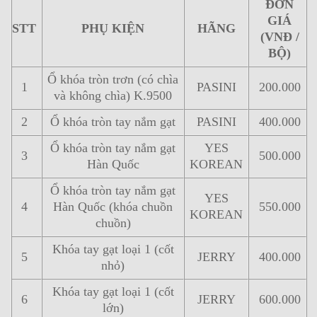
ĐƠN
GIÁ
STT
PHỤ KIỆN
HÃNG
(VNĐ /
BỘ)
Ổ khóa tròn trơn (có chìa
1
PASINI
200.000
và không chìa) K.9500
2
Ổ khóa tròn tay nắm gạt
PASINI
400.000
Ổ khóa tròn tay nắm gạt
YES
3
500.000
Hàn Quốc
KOREAN
Ổ khóa tròn tay nắm gạt
YES
4
Hàn Quốc (khóa chuồn
550.000
KOREAN
chuồn)
Khóa tay gạt loại 1 (cốt
5
JERRY
400.000
nhỏ)
Khóa tay gạt loại 1 (cốt
6
JERRY
600.000
lớn)