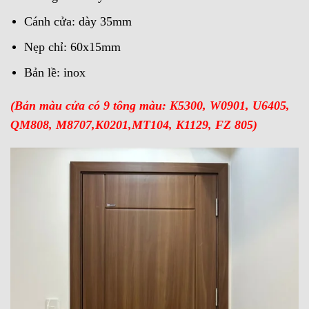
Cánh cửa: dày 35mm
Nẹp chỉ: 60x15mm
Bản lề: inox
(Bản màu cửa có 9 tông màu: K5300, W0901, U6405,
QM808, M8707,K0201,MT104, K1129, FZ 805)