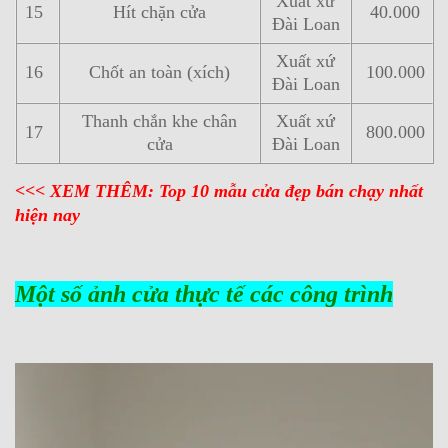
Xuất xứ
15
Hít chặn cửa
40.000
Đài Loan
Xuất xứ
16
Chốt an toàn (xích)
100.000
Đài Loan
Thanh chắn khe chân
Xuất xứ
17
800.000
cửa
Đài Loan
<<<
XEM THÊM:
Top 10 mẫu cửa đẹp bán chạy nhất
hiện nay
Một số ảnh cửa thực tế các công trình