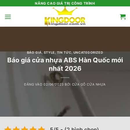
Bỏ
NÂNG CAO GIÁ TRỊ CÔNG TRÌNH
qua
nội
dung
BÁO GIÁ
,
STYLE
,
TIN TỨC
,
UNCATEGORIZED
Báo giá cửa nhựa ABS Hàn Quốc mới
nhất 2026
ĐĂNG VÀO
02/06/2023
BỞI
CỬA GỖ CỬA NHỰA
5/5 - (2 bình chọn)