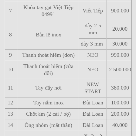
Khóa tay gạt Việt Tiệp
7
Việt Tiệp
900.000
04991
dày 2.5
20.000
mm
8
Bản lề inox
dày 3 mm
30.000
9
Thanh thoát hiểm (đơn)
NEO
990.000
Thanh thoát hiểm (cửa
10
NEO
2.500.000
đôi)
NEW
11
Tay đẩy hơi
380.000
START
12
Tay nắm inox
Đài Loan
100.000
13
Chốt âm (2 cái / bộ)
Đài Loan
200.000
14
Ống nhòm (mắt thần)
Đài Loan
40.000