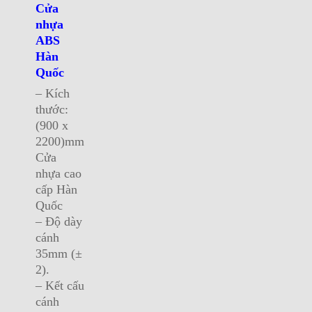
Cửa
nhựa
ABS
Hàn
Quốc
– Kích
thước:
(900 x
2200)mm
Cửa
nhựa cao
cấp Hàn
Quốc
– Độ dày
cánh
35mm (±
2).
– Kết cấu
cánh