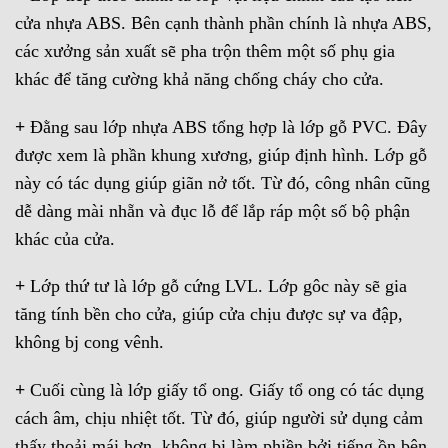
cửa nhựa ABS. Bên cạnh thành phần chính là nhựa ABS,
các xưởng sản xuất sẽ pha trộn thêm một số phụ gia
khác để tăng cường khả năng chống cháy cho cửa.
+
Đằng sau lớp nhựa ABS tổng hợp là lớp gỗ PVC. Đây
được xem là phần khung xương, giúp định hình. Lớp gỗ
này có tác dụng giúp giãn nở tốt. Từ đó, công nhân cũng
dễ dàng mài nhẵn và đục lỗ để lắp ráp một số bộ phận
khác của cửa.
+
Lớp thứ tư là lớp gỗ cứng LVL. Lớp gôc này sẽ gia
tăng tính bền cho cửa, giúp cửa chịu được sự va đập,
không bj cong vênh.
+
Cuối cùng là lớp giấy tổ ong. Giấy tổ ong có tác dụng
cách âm, chịu nhiệt tốt. Từ đó, giúp người sử dụng cảm
thấy thoải mái hơn, không bị làm phiền bởi tiếng ồn bên