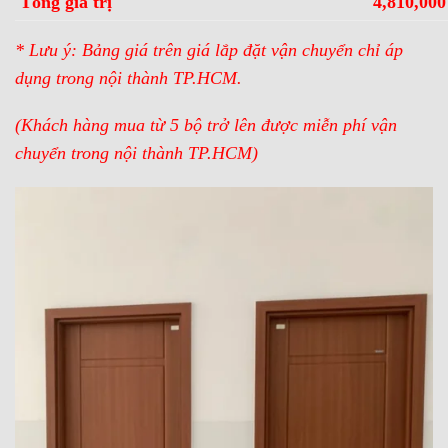
Tổng giá trị
4,810,000
* Lưu ý: Bảng giá trên giá lắp đặt vận chuyển chỉ áp
dụng trong nội thành TP.HCM.
(Khách hàng mua từ 5 bộ trở lên được miễn phí vận
chuyển trong nội thành TP.HCM)