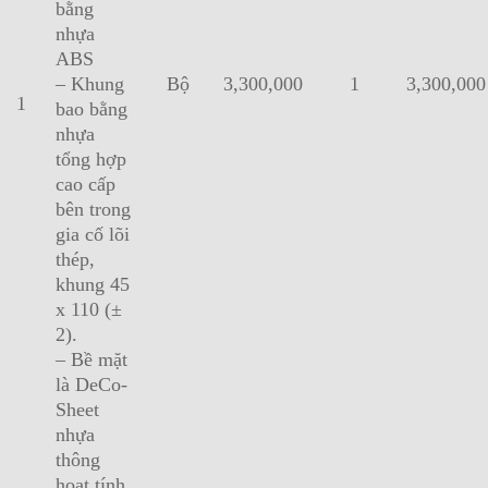
bằng
nhựa
ABS
– Khung
Bộ
3,300,000
1
3,300,000
1
bao bằng
nhựa
tổng hợp
cao cấp
bên trong
gia cố lõi
thép,
khung 45
x 110 (±
2).
– Bề mặt
là DeCo-
Sheet
nhựa
thông
hoạt tính