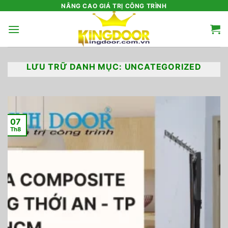
Bỏ
NÂNG CAO GIÁ TRỊ CÔNG TRÌNH
qua
nội
dung
LƯU TRỮ DANH MỤC:
UNCATEGORIZED
07
Th8