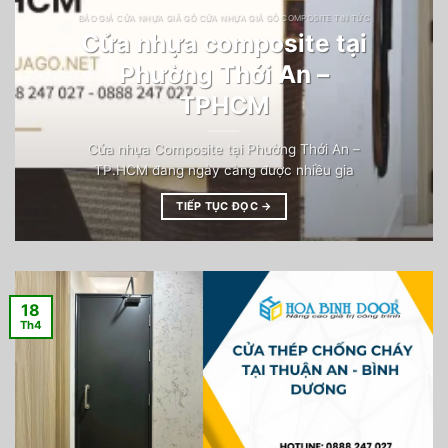
BÁO GIÁ CỬA NHỰA GIẢ GỖ CỬA NHỰA GIẢ GỖ COMPOSITE TIN TỨC
Cửa nhựa composite tại
Phường Thới An –
TPHCM
Cửa nhựa Composite tại Phường Thới An –
TP.HCM đang ngày càng được nhiều gia
TIẾP TỤC ĐỌC
→
18
Th4