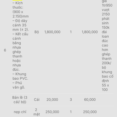
giá
– Kích
1tr950
thước:
vượt
(900 x
2150
2.150)mm
phát
– Độ dày
sinh
cánh 35
150k
mm (± 2).
Bộ
1,800,000
1
1,800,000
đài
– Kết cấu
loan
cánh
đúc
bằng
cao
nhựa
hơn
6
ghép
ghép
thanh
thanh
hoặc
200k/
nhựa
bộ
đúc.
khung
– Khung
bao cố
bao PVC.
định
– Phủ
55 x
vân gỗ.
100
Bản lề (3
Cái
20,000
3
60,000
cái/ bộ)
2
nẹp chỉ
250,000
1
250,000
mặt