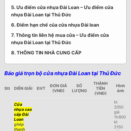
5. Ưu điểm cửa nhựa Đài Loan – Ưu điểm cửa
nhựa Đài Loan tại Thủ Đức
6. Điểm hạn chế của cửa nhựa Đài loan
7. Thông tin liên hệ mua cửa – Ưu điểm cửa
nhựa Đài Loan tại Thủ Đức
8. THÔNG TIN NHÀ CUNG CẤP
Báo giá trọn bộ cửa nhựa Đài Loan tại Thủ Đức
THÀNH
ĐƠN GIÁ
SỐ
Hình
Stt
DIỄN GIẢI
ĐVT
TIỀN
(VNĐ)
LƯỢNG
ảnh
(VNĐ)
kt
Cửa
2050
nhựa cao
giá
cấp Đài
1tr800
Loan
kt
ghép
2150
thanh