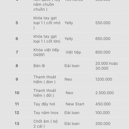
nắm chuồn
chuồn )
khóa tay gạt
5
loại 1 ( cốt nhỏ
Yelly
550.000
)
khóa tay gạt
6
Yelly
650.000
loại 1 ( cốt lớn)
Khóa việt tiếp
7
Việt tiệp
800.000
04991
20.000 hoặc
8
Bản lề
Đài loan
30.000
Thanh thoát
9
Neo
1200.000
hiểm ( đơn )
Thanh thoát
10
Neo
2.500.000
hiểm ( đôi )
11
Tay đẩy hơi
New Start
450.000
12
Tay nắm Inox
Đài loan
100.000
Chốt âm ( bộ
13
Đài loan
200.000
2 cái )