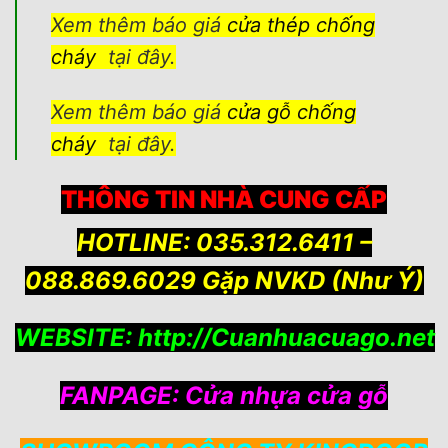
Xem thêm báo giá
cửa thép chống
cháy
tại đây.
Xem thêm báo giá
cửa gỗ chống
cháy
tại đây.
THÔNG TIN NHÀ CUNG CẤP
HOTLINE: 035.312.6411 –
088.869.6029 Gặp NVKD (Như Ý)
WEBSITE:
http://Cuanhuacuago.net
FANPAGE:
Cửa nhựa cửa gỗ