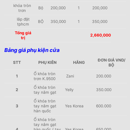
khóa tròn
Bộ
200,000
1
200,000
trơn
lắp đặt
BỘ
350,000
1
350,000
tphcm
Tổng giá
2,660,000
trị
Bảng giá phụ kiện cửa
ĐƠN GIÁ VND/
STT
PHỤ KIÊN
HÃNG
BỘ
Ổ khóa tròn
1
Zani
200.000
trơn K.9500
Ổ khóa tròn
2
Yelly
350.000
tay nắm gạt
Ổ khóa tròn
3
tay nắm gạt
Yes Korea
600.000
hàn quốc
Ổ khóa tròn
tay nắm gạt
4
hàn quốc ( tay
Yes Korea
650.000