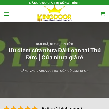
Bỏ
NÂNG CAO GIÁ TRỊ CÔNG TRÌNH
qua
nội
dung
BÁO GIÁ
,
STYLE
,
TIN TỨC
Ưu điểm cửa nhựa Đài Loan tại Thủ
Đức | Cửa nhựa giá rẻ
ĐĂNG VÀO
27/06/2023
BỞI
CỬA GỖ CỬA NHỰA
5/5 - (1 bình chọn)