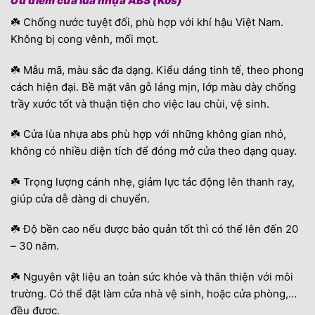
Ưu điểm cửa lùa nhựa ABS (Kos)
☘️ Chống nước tuyệt đối, phù hợp với khí hậu Việt Nam.
Không bị cong vênh, mối mọt.
☘️ Mẫu mã, màu sắc đa dạng. Kiểu dáng tinh tế, theo phong
cách hiện đại. Bề mặt vân gỗ láng mịn, lớp màu dày chống
trầy xước tốt và thuận tiện cho việc lau chùi, vệ sinh.
☘️ Cửa lùa nhựa abs phù hợp với những không gian nhỏ,
không có nhiều diện tích để đóng mở cửa theo dạng quay.
☘️ Trọng lượng cánh nhẹ, giảm lực tác động lên thanh ray,
giúp cửa dễ dàng di chuyển.
☘️ Độ bền cao nếu được bảo quản tốt thì có thể lên đến 20
– 30 năm.
☘️ Nguyên vật liệu an toàn sức khỏe và thân thiện với môi
trường. Có thể đặt làm cửa nhà vệ sinh, hoặc cửa phòng,…
đều được.