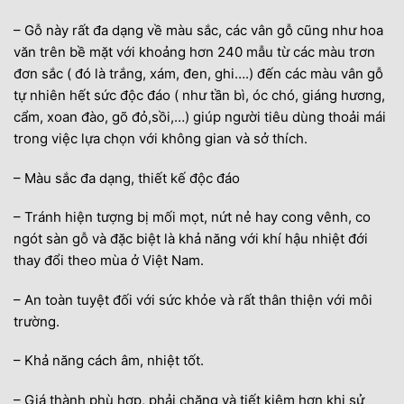
– Gỗ này rất đa dạng về màu sắc, các vân gỗ cũng như hoa
văn trên bề mặt với khoảng hơn 240 mẫu từ các màu trơn
đơn sắc ( đó là trắng, xám, đen, ghi….) đến các màu vân gỗ
tự nhiên hết sức độc đáo ( như tần bì, óc chó, giáng hương,
cẩm, xoan đào, gõ đỏ,sồi,…) giúp người tiêu dùng thoải mái
trong việc lựa chọn với không gian và sở thích.
– Màu sắc đa dạng, thiết kế độc đáo
– Tránh hiện tượng bị mối mọt, nứt nẻ hay cong vênh, co
ngót sàn gỗ và đặc biệt là khả năng với khí hậu nhiệt đới
thay đổi theo mùa ở Việt Nam.
– An toàn tuyệt đối với sức khỏe và rất thân thiện với môi
trường.
– Khả năng cách âm, nhiệt tốt.
– Giá thành phù hợp, phải chăng và tiết kiệm hơn khi sử