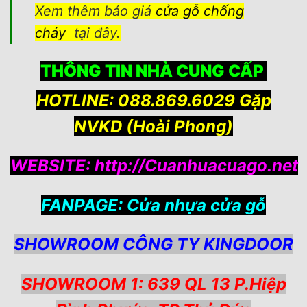
Xem thêm báo giá
cửa gỗ chống
cháy
tại đây.
THÔNG TIN NHÀ CUNG CẤP
HOTLINE: 088.869.6029 Gặp
NVKD (Hoài Phong)
WEBSITE:
http://Cuanhuacuago.net
FANPAGE:
Cửa nhựa cửa gỗ
SHOWROOM CÔNG TY KINGDOOR
SHOWROOM 1: 639 QL 13 P.Hiệp