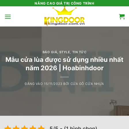
Bỏ
NÂNG CAO GIÁ TRỊ CÔNG TRÌNH
qua
nội
dung
BÁO GIÁ
,
STYLE
,
TIN TỨC
Mẫu cửa lùa được sử dụng nhiều nhất
năm 2026 | Hoabinhdoor
ĐĂNG VÀO
15/11/2023
BỞI
CỬA GỖ CỬA NHỰA
5/5 - (1 bình chọn)