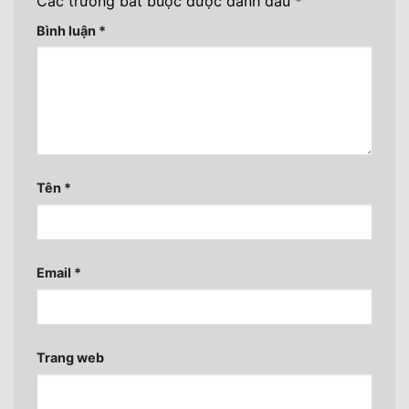
Các trường bắt buộc được đánh dấu
*
Bình luận
*
Tên
*
Email
*
Trang web