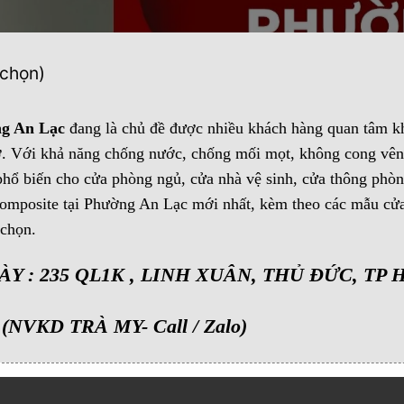
 chọn)
g An Lạc
đang là chủ đề được nhiều khách hàng quan tâm kh
à ở. Với khả năng chống nước, chống mối mọt, không cong vê
ổ biến cho cửa phòng ngủ, cửa nhà vệ sinh, cửa thông phòng
Composite tại Phường An Lạc mới nhất, kèm theo các mẫu cửa 
 chọn.
: 235 QL1K , LINH XUÂN, THỦ ĐỨC, TP 
(NVKD TRÀ MY- Call / Zalo)