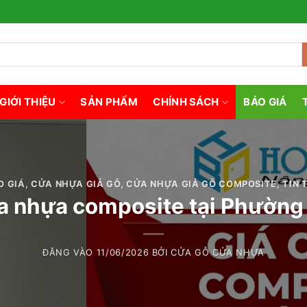
GIỚI THIỆU
SẢN PHẨM
CHÍNH SÁCH
BÁO GIÁ
O GIÁ
,
CỬA NHỰA GIẢ GỖ
,
CỬA NHỰA GIẢ GỖ COMPOSITE
,
TIN 
a nhựa composite tại Phường
ĐĂNG VÀO
11/06/2026
BỞI
CỬA GỖ CỬA NHỰA