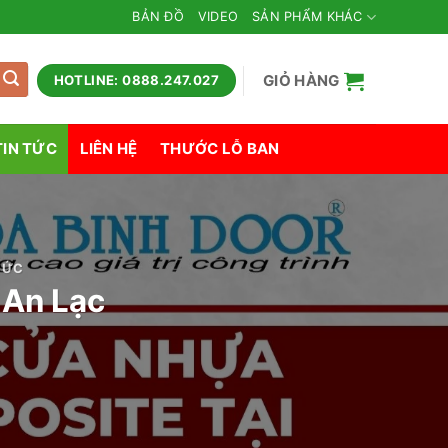
BẢN ĐỒ
VIDEO
SẢN PHẨM KHÁC
GIỎ HÀNG
HOTLINE: 0888.247.027
TIN TỨC
LIÊN HỆ
THƯỚC LỖ BAN
TỨC
 An Lạc