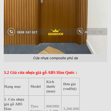
Cửa nhựa composite phủ da
3.2 Giá cửa nhựa giả gỗ ABS Hàn Quốc :
Kích
Đơn giá
Hạng mục
Model
thước
(vnđ/bộ)
(mm)
1. Cửa nhựa
giả gỗ ABS
Theo
800/900
Hàn
3.200.000