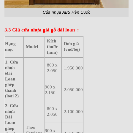
Cửa nhựa ABS Hàn Quốc
3.3 Giá cửa nhựa giả gỗ đài loan :
Kích
Hạng
Đơn giá
Model
thước
mục
(vnđ/bộ)
(mm)
1. Cửa
800 x
nhựa
1.950.000
2.050
Đài
Loan
ghép
900 x
2.050.000
thanh
2.150
(loại 2)
2. Cửa
800 x
nhựa
2.100.000
2.050
Đài
Loan
Theo
ghép
900 x