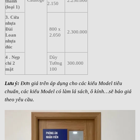
Cataloge
2.250.000
thanh
2.150
(loại 1)
3. Cửa
nhựa
Đài
800 x
2.300.000
Loan
2.050
nhựa
đúc
4 . Nẹp
Dày
chỉ 2
Tường
300.000
mặt
100
Lưu ý:
Đơn giá trên áp dụng cho các kiểu Model tiêu
chuẩn, các kiểu
Model có làm lá sách, ô kính…sẽ báo giá
theo yêu cầu.