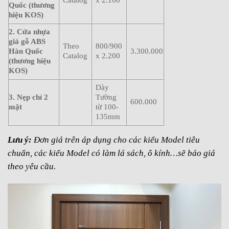
Catalog
x 2.100
Quốc
(thương
hiệu KOS)
2. Cửa nhựa
giả gỗ ABS
Theo
800/900
Hàn Quốc
3.300.000
Catalog
x 2.200
(thương hiệu
KOS)
Dày
3. Nẹp chỉ 2
Tường
600.000
mặt
từ 100-
135mm
Lưu ý:
Đơn giá trên áp dụng cho các kiểu Model tiêu
chuẩn, các kiểu
Model có làm lá sách, ô kính…sẽ báo giá
theo yêu cầu.