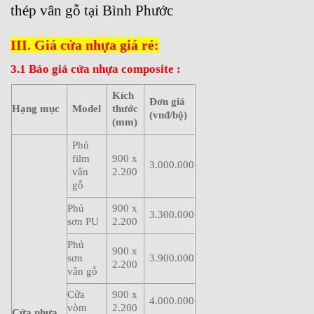
thép vân gỗ tại Bình Phước
III. Giá cửa nhựa giá rẻ:
3.1 Báo giá cửa nhựa composite :
Kích
Đơn giá
Hạng mục
Model
thước
(vnđ/bộ)
(mm)
Phủ
film
900 x
3.000.000
vân
2.200
gỗ
Phủ
900 x
3.300.000
sơn PU
2.200
Phủ
900 x
sơn
3.900.000
2.200
vân gỗ
Cửa
900 x
4.000.000
vòm
2.200
Cửa nhựa