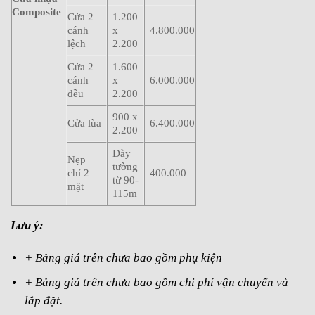
Composite
Cửa 2
1.200
cánh
x
4.800.000
lệch
2.200
Cửa 2
1.600
cánh
x
6.000.000
đều
2.200
900 x
Cửa lùa
6.400.000
2.200
Dày
Nẹp
tường
chỉ 2
400.000
từ 90-
mặt
115m
Lưu ý:
+ Bảng giá trên chưa bao gồm phụ kiện
+ Bảng giá trên chưa bao gồm chi phí vận chuyển và
lắp đặt.