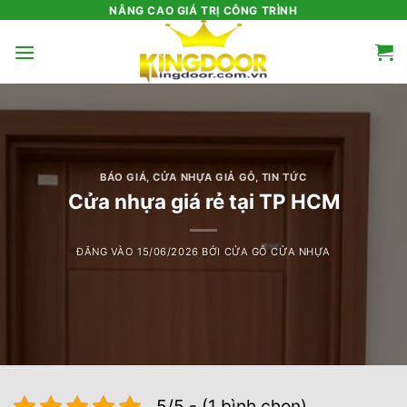
Bỏ
NÂNG CAO GIÁ TRỊ CÔNG TRÌNH
qua
nội
dung
BÁO GIÁ
,
CỬA NHỰA GIẢ GỖ
,
TIN TỨC
Cửa nhựa giá rẻ tại TP HCM
ĐĂNG VÀO
15/06/2026
BỞI
CỬA GỖ CỬA NHỰA
5/5 - (1 bình chọn)