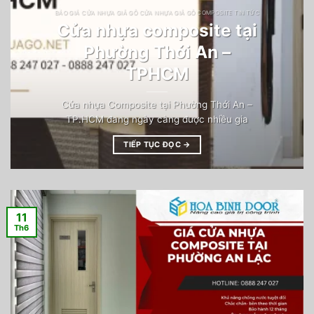
BÁO GIÁ CỬA NHỰA GIẢ GỖ CỬA NHỰA GIẢ GỖ COMPOSITE TIN TỨC
Cửa nhựa composite tại
Phường Thới An –
TPHCM
Cửa nhựa Composite tại Phường Thới An –
TP.HCM đang ngày càng được nhiều gia
TIẾP TỤC ĐỌC
→
11
Th6