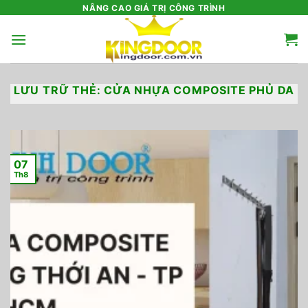
Bỏ
NÂNG CAO GIÁ TRỊ CÔNG TRÌNH
qua
nội
dung
LƯU TRỮ THẺ:
CỬA NHỰA COMPOSITE PHỦ DA
07
Th8