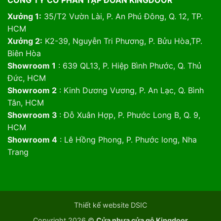
CÔNG TY CỔ PHẦN TẬP ĐOÀN KINGDOOR
Xưởng 1:
35/T2 Vườn Lài, P. An Phú Đông, Q. 12, TP.
HCM
Xưởng 2:
K2-39, Nguyễn Tri Phương, P. Bửu Hòa,TP.
Biên Hòa
Showroom 1
: 639 QL13, P. Hiệp Bình Phước, Q. Thủ
Đức, HCM
Showroom 2
: Kinh Dương Vương, P. An Lạc, Q. Bình
Tân, HCM
Showroom 3
: Đỗ Xuân Hợp, P. Phước Long B, Q. 9,
HCM
Showroom 4
: Lê Hồng Phong, P. Phước long, Nha
Trang
Thiết kế website DSIC
Copyright 2026 ©
Cửa nhựa cửa gỗ Kingdoor