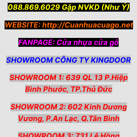
088.869.6029 Gặp NVKD (Như Ý)
WEBSITE:
http://Cuanhuacuago.net
FANPAGE:
Cửa nhựa cửa gỗ
SHOWROOM CÔNG TY KINGDOOR
SHOWROOM 1: 639 QL 13 P.Hiệp
Bình Phước, TP.Thủ Đức
SHOWROOM 2: 602 Kinh Dương
Vương, P.An Lạc, Q.Tân Bình
SHOWROOM 3: 731 Lê Hồng