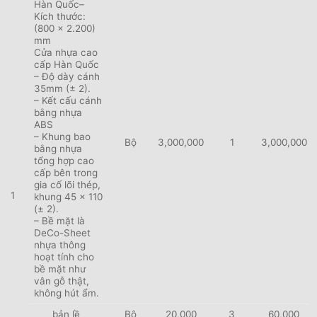
Hàn Quốc–
Kích thước:
(800 x 2.200)
mm
Cửa nhựa cao
cấp Hàn Quốc
– Độ dày cánh
35mm (± 2).
– Kết cấu cánh
bằng nhựa
ABS
– Khung bao
Bộ
3,000,000
1
3,000,000
bằng nhựa
tổng hợp cao
cấp bên trong
gia cố lõi thép,
1
khung 45 x 110
(± 2).
– Bề mặt là
DeCo-Sheet
nhựa thông
hoạt tính cho
bề mặt như
vân gỗ thật,
không hút ẩm.
bản lề
Bộ
20,000
3
60,000