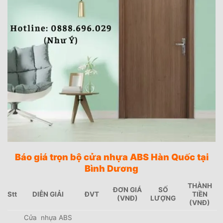
Báo giá trọn bộ cửa nhựa ABS Hàn Quốc tại
Bình Dương
THÀNH
ĐƠN GIÁ
SỐ
Stt
DIỄN GIẢI
ĐVT
TIỀN
(VNĐ)
LƯỢNG
(VNĐ)
Cửa nhựa ABS