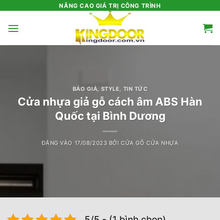
Bỏ
NÂNG CAO GIÁ TRỊ CÔNG TRÌNH
qua
nội
dung
BÁO GIÁ
,
STYLE
,
TIN TỨC
Cửa nhựa giả gỗ cách âm ABS Hàn
Quốc tại Bình Dương
ĐĂNG VÀO
17/08/2023
BỞI
CỬA GỖ CỬA NHỰA
5/5 - (1 bình chọn)