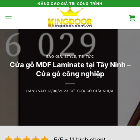
Bỏ
NÂNG CAO GIÁ TRỊ CÔNG TRÌNH
qua
nội
dung
BÁO GIÁ
,
STYLE
,
TIN TỨC
Cửa gỗ MDF Laminate tại Tây Ninh –
Cửa gỗ công nghiệp
ĐĂNG VÀO
13/06/2023
BỞI
CỬA GỖ CỬA NHỰA
5/5 - (1 bình chọn)