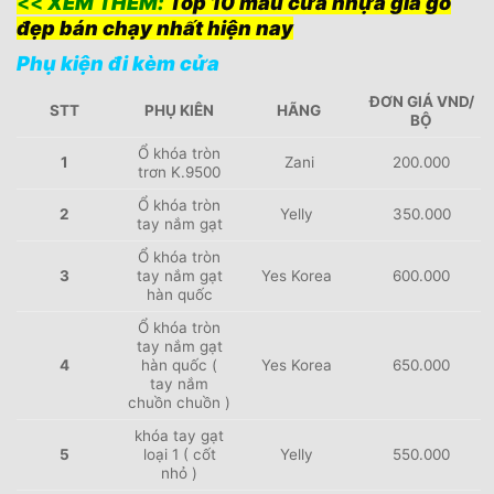
<<
XEM THÊM:
Top 10 mẫu cửa nhựa giả gỗ
đẹp bán chạy nhất hiện nay
Phụ kiện đi kèm cửa
ĐƠN GIÁ VND/
STT
PHỤ KIÊN
HÃNG
BỘ
Ổ khóa tròn
1
Zani
200.000
trơn K.9500
Ổ khóa tròn
2
Yelly
350.000
tay nắm gạt
Ổ khóa tròn
3
tay nắm gạt
Yes Korea
600.000
hàn quốc
Ổ khóa tròn
tay nắm gạt
4
hàn quốc (
Yes Korea
650.000
tay nắm
chuồn chuồn )
khóa tay gạt
5
loại 1 ( cốt
Yelly
550.000
nhỏ )