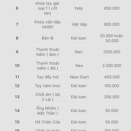
khóa tay gạt
6
loại 1 ( cốt
Yelly
650.000
lớn)
Khóa việt tiếp
7
Việt tiệp
800.000
04991
20.000 hoặc
8
Bản lề
Đài loan
30.000
Thanh thoát
9
Neo
1200.000
hiểm ( đơn )
Thanh thoát
10
Neo
2.500.000
hiểm ( đôi )
11
Tay đẩy hơi
New Start
450.000
12
Tay nắm Inox
Đài loan
100.000
Chốt âm ( bộ
13
Đài loan
200.000
2 cái )
Ống Nhốm (
14
Đài loan
50.000
Mắt Thần )
15
Hít Chặn Cửa
Đài loan
50.000
16
Chốt an toàn
Đài loan
100.000