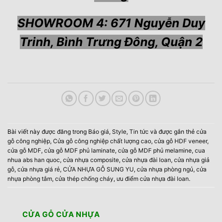
SHOWROOM 4: 671 Nguyễn Duy
Trinh, Bình Trưng Đông, Quận 2
Bài viết này được đăng trong
Báo giá
,
Style
,
Tin tức
và được gắn thẻ
cửa
gỗ công nghiệp
,
Cửa gỗ công nghiệp chất lượng cao
,
cửa gỗ HDF veneer
,
cửa gỗ MDF
,
cửa gỗ MDF phủ laminate
,
cửa gỗ MDF phủ melamine
,
cua
nhua abs han quoc
,
cửa nhựa composite
,
cửa nhựa đài loan
,
cửa nhựa giả
gỗ
,
cửa nhựa giá rẻ
,
CỬA NHỰA GỖ SUNG YU
,
cửa nhựa phòng ngủ
,
cửa
nhựa phòng tắm
,
cửa thép chống cháy
,
ưu điểm cửa nhựa đài loan
.
CỬA GỖ CỬA NHỰA