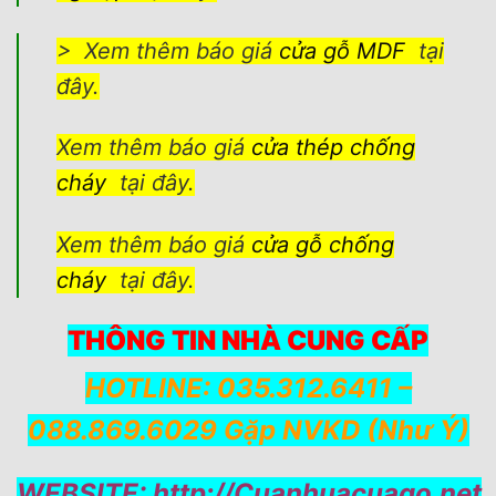
> Xem thêm báo giá
cửa gỗ MDF
tại
đây.
Xem thêm báo giá
cửa thép chống
cháy
tại đây.
Xem thêm báo giá
cửa gỗ chống
cháy
tại đây.
THÔNG TIN NHÀ CUNG CẤP
HOTLINE: 035.312.6411 –
088.869.6029 Gặp NVKD (Như Ý)
WEBSITE:
http://Cuanhuacuago.net