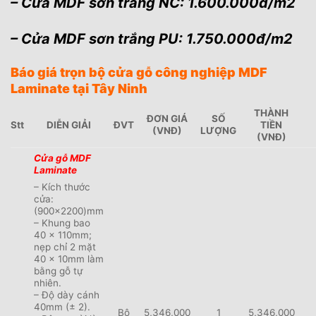
– Cửa MDF sơn trắng NC: 1.600.000đ/m2
– Cửa MDF sơn trắng PU: 1.750.000đ/m2
Báo giá trọn bộ cửa gỗ công nghiệp MDF
Laminate tại Tây Ninh
THÀNH
ĐƠN GIÁ
SỐ
Stt
DIỄN GIẢI
ĐVT
TIỀN
(VNĐ)
LƯỢNG
(VNĐ)
Cửa gỗ MDF
Laminate
– Kích thước
cửa:
(900×2200)mm
– Khung bao
40 x 110mm;
nẹp chỉ 2 mặt
40 x 10mm làm
bằng gỗ tự
nhiên.
– Độ dày cánh
40mm (± 2).
Bộ
5,346,000
1
5,346,000