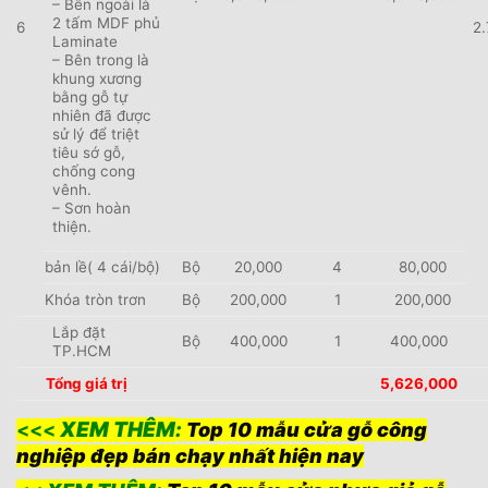
– Bên ngoài là
2 tấm MDF phủ
6
2
Laminate
– Bên trong là
khung xương
bằng gỗ tự
nhiên đã được
sử lý để triệt
tiêu sớ gỗ,
chống cong
vênh.
– Sơn hoàn
thiện.
bản lề( 4 cái/bộ)
Bộ
20,000
4
80,000
Khóa tròn trơn
Bộ
200,000
1
200,000
Lắp đặt
Bộ
400,000
1
400,000
TP.HCM
Tổng giá trị
5,626,000
XEM THÊM
<<<
:
Top 10 mẫu cửa gỗ công
nghiệp đẹp bán chạy nhất hiện nay