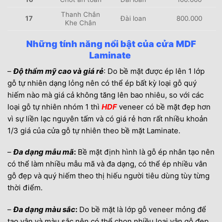
Thanh Chắn
17
Đài loan
800.000
Khe Chân
Những tính năng nổi bật của cửa MDF
Laminate
–
Độ thẩm mỹ cao và giá rẻ
: Do bề mặt được ép lên 1 lớp
gỗ tự nhiên dạng lỏng nên có thể ép bất kỳ loại gỗ quý
hiếm nào mà giá cả không tăng lên bao nhiêu, so với các
loại gỗ tự nhiên nhóm 1 thì
HDF
veneer có bề mặt đẹp hơn
vì sự liền lạc nguyên tấm và có giá rẻ hơn rất nhiều khoản
1/3 giá của cửa gỗ tự nhiên theo bề mặt Laminate.
–
Đa dạng mẫu mã
:
Bề mặt định hình là gỗ ép nhân tạo nên
có thể làm nhiều mẫu mã và đa dạng, có thể ép nhiều vân
gỗ đẹp và quý hiếm theo thị hiếu người tiêu dùng tùy từng
thời điểm.
–
Đa dạng màu sắc
:
Do bề mặt là lớp gỗ veneer mỏng để
tạo vân và màu sắc nên có thể chọn nhiều loại vân gỗ đẹp