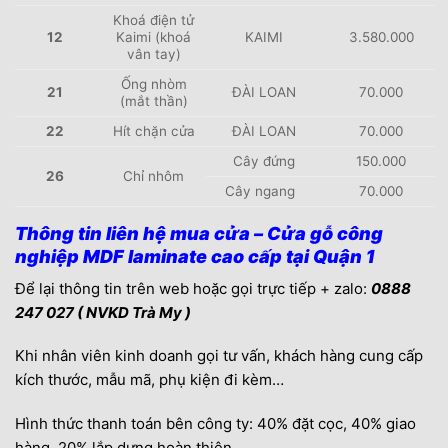
Khoá điện tử
12
Kaimi (khoá
KAIMI
3.580.000
vân tay)
Ống nhòm
21
ĐÀI LOAN
70.000
(mắt thần)
22
Hít chặn cửa
ĐÀI LOAN
70.000
Cây đứng
150.000
26
Chỉ nhôm
Cây ngang
70.000
Thông tin liên hệ mua cửa – Cửa gỗ công
nghiệp MDF laminate cao cấp tại Quận 1
Để lại thông tin trên web hoặc gọi trực tiếp + zalo:
0888
247 027 ( NVKD Trà My )
Khi nhân viên kinh doanh gọi tư vấn, khách hàng cung cấp
kích thước, mẫu mã, phụ kiện đi kèm…
Hình thức thanh toán bên công ty: 40% đặt cọc, 40% giao
hàng, 20% lắp dựng hoàn thiện