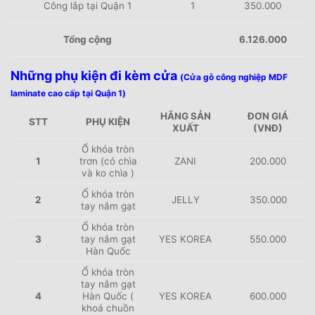
Công lắp tại Quận 1
1
350.000
Tổng cộng
6.126.000
Những phụ kiện đi kèm cửa
(Cửa gỗ công nghiệp MDF
laminate cao cấp tại Quận 1)
HÃNG SẢN
ĐƠN GIÁ
STT
PHỤ KIỆN
XUẤT
(VNĐ)
Ổ khóa tròn
1
trơn (có chìa
ZANI
200.000
và ko chìa )
Ổ khóa tròn
2
JELLY
350.000
tay nắm gạt
Ổ khóa tròn
3
tay nắm gạt
YES KOREA
550.000
Hàn Quốc
Ổ khóa tròn
tay nắm gạt
4
H
àn Quốc (
YES KOREA
600.000
khoá chuồn