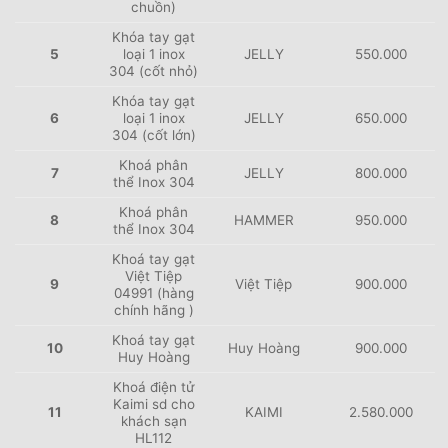
chuồn)
Khóa tay gạt
5
loại 1 inox
JELLY
550.000
304 (cốt nhỏ)
Khóa tay gạt
6
loại 1 inox
JELLY
650.000
304 (cốt lớn)
Khoá phân
7
JELLY
800.000
thể Inox 304
Khoá phân
8
HAMMER
950.000
thể Inox 304
Khoá tay gạt
Việt Tiệp
9
Việt Tiệp
900.000
04991 (hàng
chính hãng )
Khoá tay gạt
10
Huy Hoàng
900.000
Huy Hoàng
Khoá điện tử
Kaimi sd cho
11
KAIMI
2.580.000
khách sạn
HL112