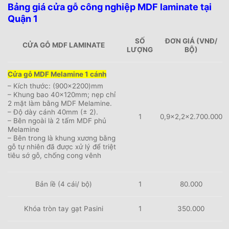
Bảng giá cửa gỗ công nghiệp MDF laminate tại
Quận 1
SỐ
ĐƠN GIÁ (VNĐ/
CỬA GỖ MDF LAMINATE
LƯỢNG
BỘ)
Cửa gỗ MDF Melamine 1 cánh
– Kích thước: (900×2200)mm
– Khung bao 40x120mm; nẹp chỉ
2 mặt làm bằng MDF Melamine.
– Độ dày cánh 40mm (± 2).
1
0,9×2,2×2.700.000
– Bên ngoài là 2 tấm MDF phủ
Melamine
– Bên trong là khung xương bằng
gỗ tự nhiên đã được xử lý để triệt
tiêu sớ gỗ, chống cong vênh
Bản lề (4 cái/ bộ)
1
80.000
Khóa tròn tay gạt Pasini
1
350.000