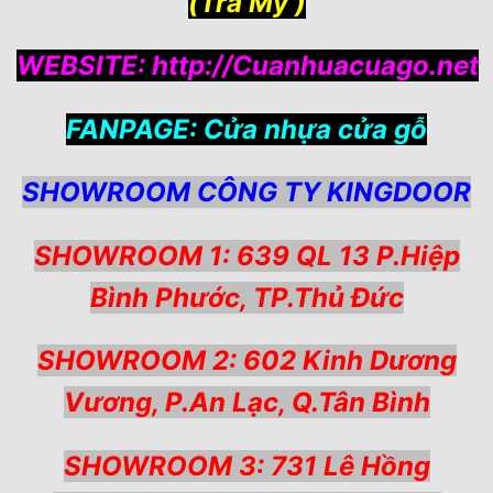
(Trà My )
WEBSITE:
http://Cuanhuacuago.net
FANPAGE:
Cửa nhựa cửa gỗ
SHOWROOM CÔNG TY KINGDOOR
SHOWROOM 1: 639 QL 13 P.Hiệp
Bình Phước, TP.Thủ Đức
SHOWROOM 2: 602 Kinh Dương
Vương, P.An Lạc, Q.Tân Bình
SHOWROOM 3: 731 Lê Hồng