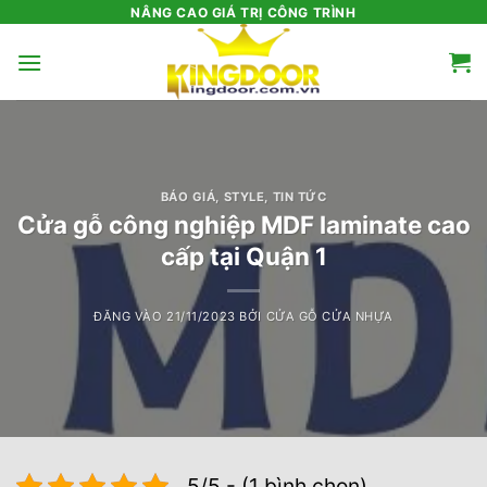
Bỏ
NÂNG CAO GIÁ TRỊ CÔNG TRÌNH
qua
nội
dung
BÁO GIÁ
,
STYLE
,
TIN TỨC
Cửa gỗ công nghiệp MDF laminate cao
cấp tại Quận 1
ĐĂNG VÀO
21/11/2023
BỞI
CỬA GỖ CỬA NHỰA
5/5 - (1 bình chọn)