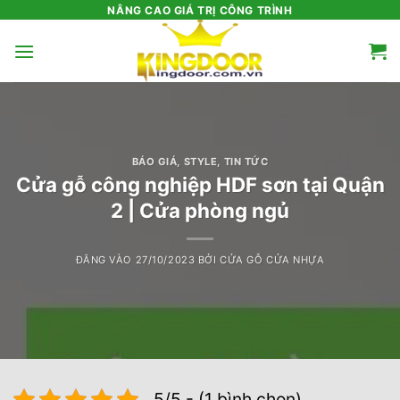
Bỏ
NÂNG CAO GIÁ TRỊ CÔNG TRÌNH
qua
nội
dung
BÁO GIÁ
,
STYLE
,
TIN TỨC
Cửa gỗ công nghiệp HDF sơn tại Quận
2 | Cửa phòng ngủ
ĐĂNG VÀO
27/10/2023
BỞI
CỬA GỖ CỬA NHỰA
5/5 - (1 bình chọn)