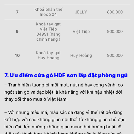
Khoá phân thể
7
JELLY
800.000
Inox 304
Khoá tay gạt
Việt Tiệp
9
Việt Tiệp
900.000
04991 (hàng
chính hãng )
Khoá tay gạt
10
Huy Hoàng
900.000
Huy Hoàng
7. Ưu điểm cửa gỗ HDF sơn lắp đặt phòng ngủ
– Tránh hiện tượng bị mối mọt, nứt nẻ hay cong vênh, co
ngót sàn gỗ và đặc biệt là khả năng với khí hậu nhiệt đới
thay đổi theo mùa ở Việt Nam.
– Với những mẫu mã, màu sắc đa dạng vì thế rất dễ dàng
kết hợp với các không gian nội thất từ không gian chủ đạo
hiện đại đến những không gian mang hơi hướng hoài cổ
điều rất thích hợp, khách hàng không cần lo lắng cửa sẽ