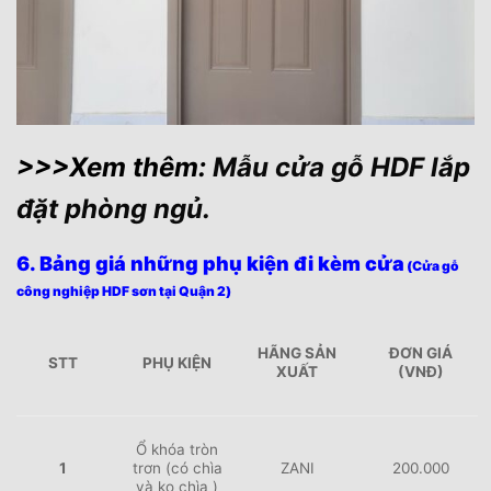
>>>Xem thêm:
Mẫu cửa gỗ HDF lắp
đặt phòng ngủ.
6. Bảng giá những phụ kiện đi kèm cửa
(Cửa gỗ
công nghiệp HDF sơn tại Quận 2)
HÃNG SẢN
ĐƠN GIÁ
STT
PHỤ KIỆN
XUẤT
(VNĐ)
Ổ khóa tròn
1
trơn (có chìa
ZANI
200.000
và ko chìa )