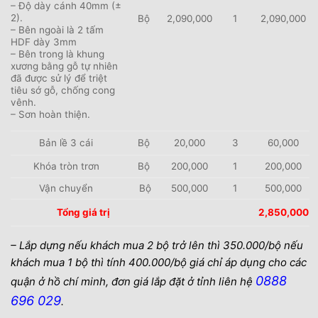
– Độ dày cánh 40mm (±
2).
Bộ
2,090,000
1
2,090,000
– Bên ngoài là 2 tấm
HDF dày 3mm
– Bên trong là khung
xương bằng gỗ tự nhiên
đã được sử lý để triệt
tiêu sớ gỗ, chống cong
vênh.
– Sơn hoàn thiện.
Bản lề 3 cái
Bộ
20,000
3
60,000
Khóa tròn trơn
Bộ
200,000
1
200,000
Vận chuyển
Bộ
500,000
1
500,000
Tổng giá trị
2,850,000
– Lắp dựng nếu khách mua 2 bộ trở lên thì 350.000/bộ nếu
khách mua 1 bộ thì tính 400.000/bộ giá chỉ áp dụng cho các
0888
quận ở hồ chí minh, đơn giá lắp đặt ở tỉnh liên hệ
696 029
.