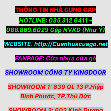
THÔNG TIN NHÀ CUNG CẤP
HOTLINE: 035.312.6411 –
088.869.6029 Gặp NVKD (Như Ý)
WEBSITE:
http://Cuanhuacuago.net
FANPAGE:
Cửa nhựa cửa gỗ
SHOWROOM CÔNG TY KINGDOOR
SHOWROOM 1: 639 QL 13 P.Hiệp
Bình Phước, TP.Thủ Đức
SHOWROOM 2: 602 Kinh Dương