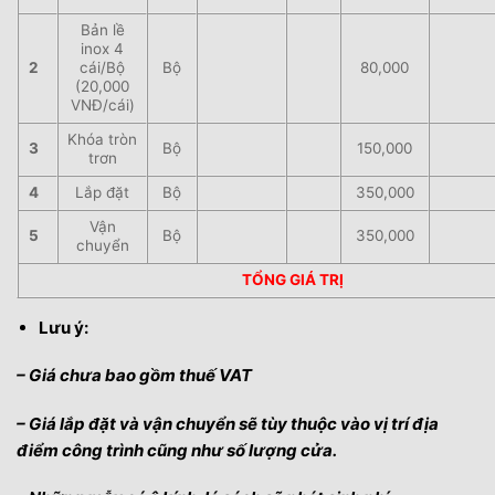
Bản lề
inox 4
2
cái/Bộ
Bộ
80,000
(20,000
VNĐ/cái)
Khóa tròn
3
Bộ
150,000
trơn
4
Lắp đặt
Bộ
350,000
Vận
5
Bộ
350,000
chuyển
TỔNG GIÁ TRỊ
Lưu ý:
– Giá chưa bao gồm thuế VAT
– Giá lắp đặt và vận chuyển sẽ tùy thuộc vào vị trí địa
điểm công trình cũng như số lượng cửa.