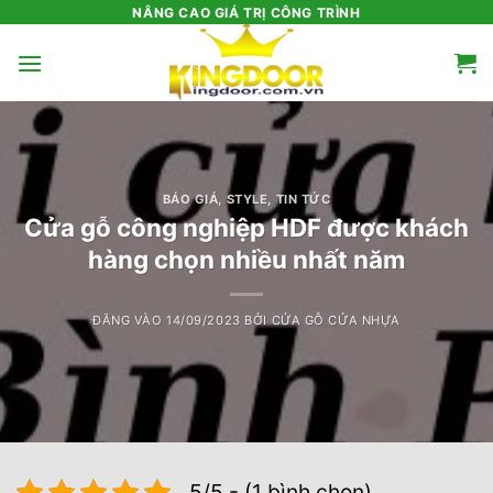
Bỏ
NÂNG CAO GIÁ TRỊ CÔNG TRÌNH
qua
nội
dung
BÁO GIÁ
,
STYLE
,
TIN TỨC
Cửa gỗ công nghiệp HDF được khách
hàng chọn nhiều nhất năm
ĐĂNG VÀO
14/09/2023
BỞI
CỬA GỖ CỬA NHỰA
5/5 - (1 bình chọn)