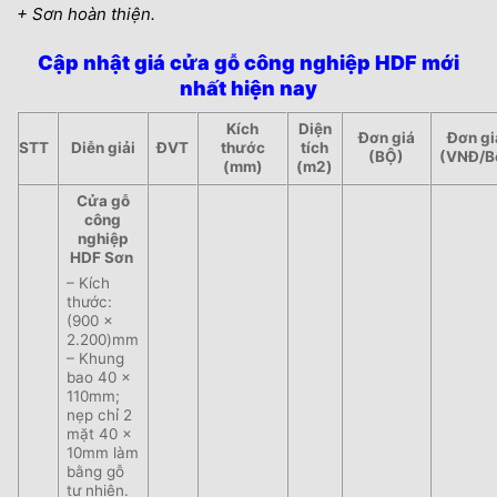
+ Sơn hoàn thiện.
Cập nhật giá cửa gỗ công nghiệp HDF mới
nhất hiện nay
Kích
Diện
Đơn giá
Đơn gi
STT
Diễn giải
ĐVT
thước
tích
(BỘ)
(VNĐ/B
(mm)
(m2)
Cửa gỗ
công
nghiệp
HDF Sơn
– Kích
thước:
(900 x
2.200)mm
– Khung
bao 40 x
110mm;
nẹp chỉ 2
mặt 40 x
10mm làm
bằng gỗ
tự nhiên.