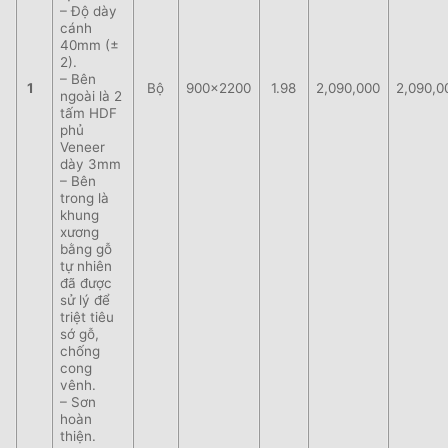
– Độ dày
cánh
40mm (±
2).
– Bên
1
Bộ
900×2200
1.98
2,090,000
2,090,0
ngoài là 2
tấm HDF
phủ
Veneer
dày 3mm
– Bên
trong là
khung
xương
bằng gỗ
tự nhiên
đã được
sử lý để
triệt tiêu
sớ gỗ,
chống
cong
vênh.
– Sơn
hoàn
thiện.