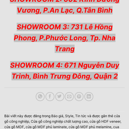
Vương, P.An Lạc, Q.Tân Bình
SHOWROOM 3: 731 Lê Hồng
Phong, P.Phước Long, Tp. Nha
Trang
SHOWROOM 4: 671 Nguyễn Duy
Trinh, Bình Trưng Đông, Quận 2
Bài viết này được đăng trong
Báo giá
,
Style
,
Tin tức
và được gắn thẻ
cửa
gỗ công nghiệp
,
Cửa gỗ công nghiệp chất lượng cao
,
cửa gỗ HDF veneer
,
cửa gỗ MDF
,
cửa gỗ MDF phủ laminate
,
cửa gỗ MDF phủ melamine
,
cua