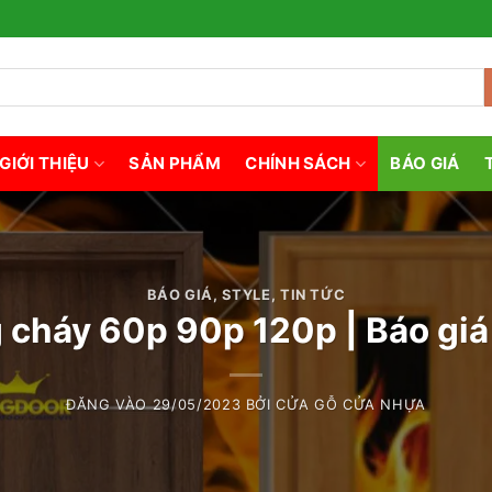
GIỚI THIỆU
SẢN PHẨM
CHÍNH SÁCH
BÁO GIÁ
BÁO GIÁ
,
STYLE
,
TIN TỨC
 cháy 60p 90p 120p | Báo giá
ĐĂNG VÀO
29/05/2023
BỞI
CỬA GỖ CỬA NHỰA