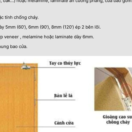
h, oak…) hoặc melamine, laminate an cường phẳng, cửa bao gồm:
ặc tính chống cháy.
y 5mm (60′), 6mm (90′), 8mm (120′) ép 2 bên lõi.
ớp veneer , melamine hoặc laminate dày 6mm.
hung bao cửa.