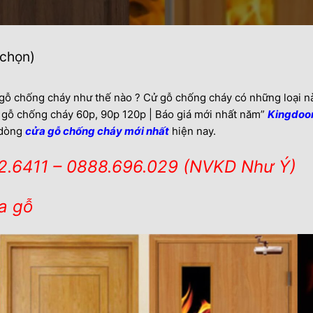
 chọn)
gỗ chống cháy như thế nào ? Cử gỗ chống cháy có những loại nào
a gỗ chống cháy 60p, 90p 120p | Báo giá mới nhất năm”
Kingdoo
 dòng
cửa gỗ chống cháy mới nhất
hiện nay.
12.6411 – 0888.696.029 (NVKD Như Ý)
a gỗ