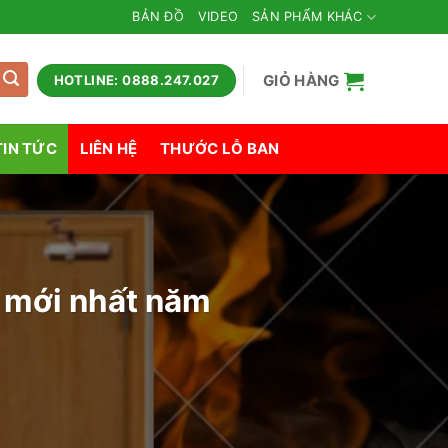
BẢN ĐỒ
VIDEO
SẢN PHẨM KHÁC
GIỎ HÀNG
HOTLINE: 0888.247.027
TIN TỨC
LIÊN HỆ
THƯỚC LỖ BAN
 mới nhất năm