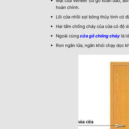
Mặt cửa Veneer (từ gỗ xoan đào, as
hoàn chỉnh.
Lõi cửa nhồi sợi bông thủy tinh có đ
Hai tấm chống cháy của cửa có độ dà
Ngoài cùng
cửa gỗ chống cháy
là l
Ron ngăn lửa, ngăn khói chạy dọc k