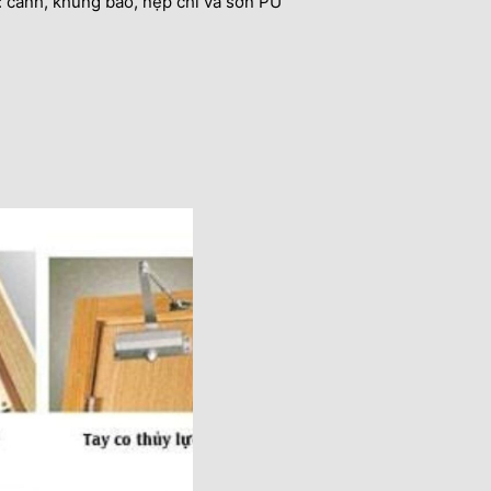
 cánh, khung bao, nẹp chỉ và sơn PU