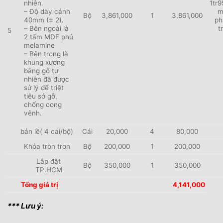
nhiên.
1tr
– Độ dày cánh
m
Bộ
3,861,000
1
3,861,000
40mm (± 2).
ph
– Bên ngoài là
t
5
2 tấm MDF phủ
melamine
– Bên trong là
khung xương
bằng gỗ tự
nhiên đã được
sử lý để triệt
tiêu sớ gỗ,
chống cong
vênh.
bản lề( 4 cái/bộ)
Cái
20,000
4
80,000
Khóa tròn trơn
Bộ
200,000
1
200,000
Lắp đặt
Bộ
350,000
1
350,000
TP.HCM
Tổng giá trị
4,141,000
*** Lưu ý: