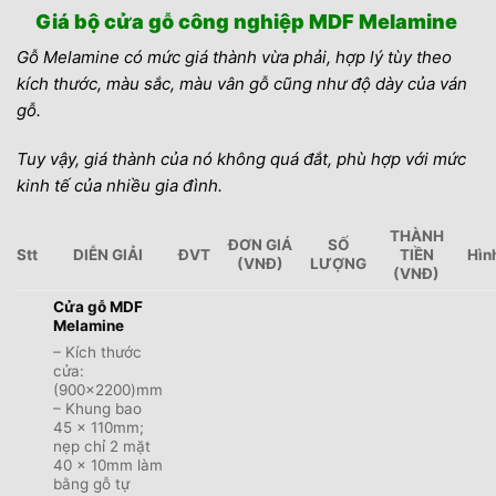
Giá bộ cửa gỗ công nghiệp MDF Melamine
Gỗ Melamine có mức giá thành vừa phải, hợp lý tùy theo
kích thước, màu sắc, màu vân gỗ cũng như độ dày của ván
gỗ.
Tuy vậy, giá thành của nó không quá đắt, phù hợp với mức
kinh tế của nhiều gia đình.
THÀNH
ĐƠN GIÁ
SỐ
Stt
DIỄN GIẢI
ĐVT
TIỀN
Hìn
(VNĐ)
LƯỢNG
(VNĐ)
Cửa gỗ MDF
Melamine
– Kích thước
cửa:
(900×2200)mm
– Khung bao
45 x 110mm;
nẹp chỉ 2 mặt
40 x 10mm làm
bằng gỗ tự