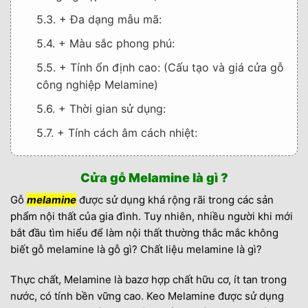
5.3. + Đa dạng mẫu mã:
5.4. + Màu sắc phong phú:
5.5. + Tính ổn định cao: (Cấu tạo và giá cửa gỗ
công nghiệp Melamine)
5.6. + Thời gian sử dụng:
5.7. + Tính cách âm cách nhiệt:
5.8. + Tính dễ di chuyển: (Cấu tạo và giá cửa
gỗ công nghiệp Melamine)
Cửa gỗ Melamine là gì ?
6. Nhược điểm
Gỗ
melamine
được sử dụng khá rộng rãi trong các sản
phẩm nội thất của gia đình. Tuy nhiên, nhiều người khi mới
7. Cấu tạo cửa gỗ MDF melamine (Cấu tạo và giá
bắt đầu tìm hiểu để làm nội thất thường thắc mắc không
cửa gỗ công nghiệp Melamine)
biết gỗ melamine là gỗ gì? Chất liệu melamine là gì?
8. Thông số kỹ thuật cửa
Thực chất, Melamine là bazơ hợp chất hữu cơ, ít tan trong
9. Quy trình sản xuất cửa gỗ MDF melamine như
nước, có tính bền vững cao. Keo Melamine được sử dụng
sau: