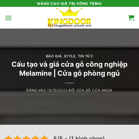
Bỏ
NÂNG CAO GIÁ TRỊ CÔNG TRÌNH
qua
nội
dung
BÁO GIÁ
,
STYLE
,
TIN TỨC
Cấu tạo và giá cửa gỗ công nghiệp
Melamine | Cửa gỗ phòng ngủ
ĐĂNG VÀO
13/10/2023
BỞI
CỬA GỖ CỬA NHỰA
5/5 - (1 bình chọn)