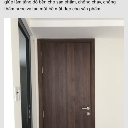
giúp làm tăng độ bền cho sản phẩm, chống cháy, chống
9.1. Bước 1: Chọn vật liệu gỗ
thấm nước và tạo một bề mặt đẹp cho sản phẩm.
9.2. Bước 2: Xẻ khối và ghép khung xương gỗ
(Cấu tạo và giá cửa gỗ công nghiệp Melamine)
9.3. Bước 3: Làm phẳng bề mặt
9.4. Bước 4: Hoàn thiện cửa (Cấu tạo và giá
cửa gỗ công nghiệp Melamine)
9.5. Bước 5: Vệ sinh – kiểm tra – đóng hàng
trước khi giao
10. Thông tin liên hệ mua cửa – Cấu tạo và giá
cửa gỗ công nghiệp Melamine
11. THÔNG TIN NHÀ CUNG CẤP