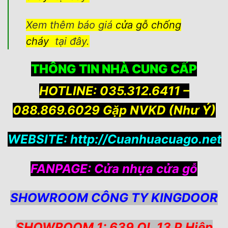
Xem thêm báo giá
cửa gỗ chống
cháy
tại đây.
THÔNG TIN NHÀ CUNG CẤP
HOTLINE: 035.312.6411 –
088.869.6029 Gặp NVKD (Như Ý)
WEBSITE:
http://Cuanhuacuago.net
FANPAGE:
Cửa nhựa cửa gỗ
SHOWROOM CÔNG TY KINGDOOR
SHOWROOM 1: 639 QL 13 P.Hiệp