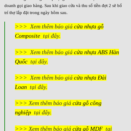
doanh gọi giao hàng. Sau khi giao cửa và thu số tiền đợt 2 sẽ bố
trí thợ lắp đặt trong ngày hôm sau.
>>> Xem thêm báo giá
cửa nhựa gỗ
Composite
tại đây.
>>> Xem thêm báo giá
cửa nhựa ABS Hàn
Quốc
tại đây.
>>> Xem thêm báo giá
cửa nhựa Đài
Loan
tại đây.
>>> Xem thêm báo giá
cửa gỗ công
nghiệp
tại đây.
>>> Xem thêm báo giá
cửa gỗ MDF
tại