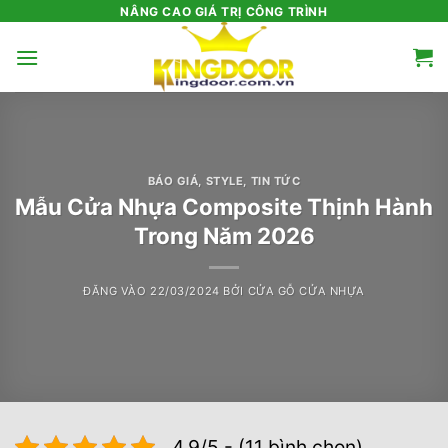
Bỏ
NÂNG CAO GIÁ TRỊ CÔNG TRÌNH
qua
nội
dung
BÁO GIÁ
,
STYLE
,
TIN TỨC
Mẫu Cửa Nhựa Composite Thịnh Hành
Trong Năm 2026
ĐĂNG VÀO
22/03/2024
BỞI
CỬA GỖ CỬA NHỰA
4.9/5 - (11 bình chọn)