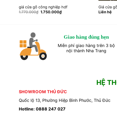
giá cửa gỗ công nghiệp hdf
Giá cửa g
Giá
Giá
1.770.000
₫
1.750.000
₫
Liên hệ
gốc
hiện
là:
tại
1.770.000₫.
là:
0₫.
1.750.000₫.
Giao hàng đúng hẹn
Miễn phí giao hàng trên 3 bộ
nội thành Nha Trang
HỆ T
SHOWROOM THỦ ĐỨC
Quốc lộ 13, Phường Hiệp Bình Phước, Thủ Đức
Hotline: 0888 247 027