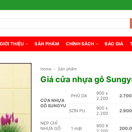
GIỚI THIỆU
SẢN PHẨM
CHÍNH SÁCH
BÁO GIÁ
Home
»
Sản phẩm
Giá cửa nhựa gỗ Sungy
900 x
PHỦ DA
2.700
2.200
CỬA NHỰA
GỖ SUNGYU
900 x
SƠN PU
2.900
2.200
NẸP CHỈ
900 X
NHỰA GỖ
1 mặt
200.
2.200