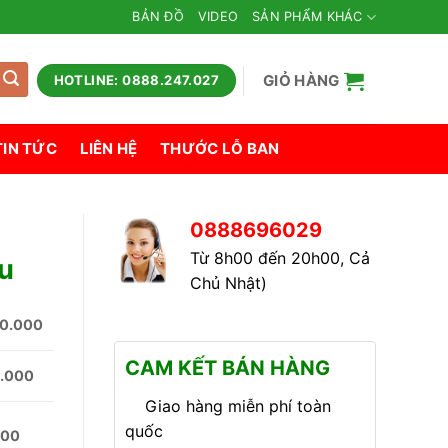
BẢN ĐỒ
VIDEO
SẢN PHẨM KHÁC
GIỎ HÀNG
HOTLINE: 0888.247.027
TIN TỨC
LIÊN HỆ
THƯỚC LỖ BAN
0888696029
Từ 8h00 đến 20h00, Cả
u
Chủ Nhật)
0.000
CAM KẾT BÁN HÀNG
.000
Giao hàng miễn phí toàn
quốc
000