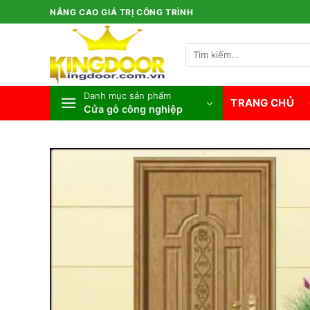
Bỏ
NÂNG CAO GIÁ TRỊ CÔNG TRÌNH
qua
nội
Tìm
dung
kiếm:
Danh mục sản phẩm
TRANG CHỦ
Cửa gỗ công nghiệp