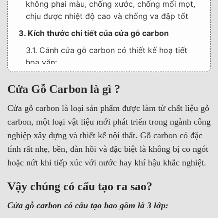
không phai màu, chống xước, chống mối mọt,
chịu được nhiệt độ cao và chống va đập tốt
3. Kích thước chi tiết của cửa gỗ carbon
3.1. Cánh cửa gỗ carbon có thiết kế hoạ tiết
hoa văn:
3.2. Cánh cửa gỗ carbon phẳng, trơn (không có
Cửa Gỗ Carbon là gì ?
hoạ tiết hoa văn):
Cửa gỗ carbon là loại sản phẩm được làm từ chất liệu gỗ
3.3. Khung bao cửa gỗ công nghiệp carbon phủ
melamine
carbon, một loại vật liệu mới phát triển trong ngành công
nghiệp xây dựng và thiết kế nội thất. Gỗ carbon có đặc
4. Vì sao lại chọn cửa gỗ carbon?
tính rất nhẹ, bền, đàn hồi và đặc biệt là không bị co ngót
4.1. 1. Độ bền cao
hoặc nứt khi tiếp xúc với nước hay khí hậu khắc nghiệt.
4.2. 2. Khả năng chống chịu thời tiết tốt
Vậy chúng có cấu tạo ra sao?
4.3. 3. Khả năng cách âm tốt
Cửa gỗ carbon có cấu tạo bao gồm là 3 lớp:
5. Ứng dụng của cửa gỗ carbon