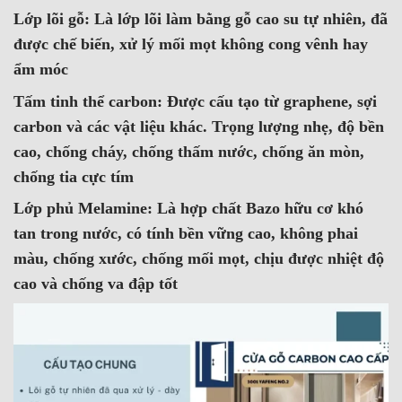
6. Kết luận
Lớp lõi gỗ:
Là lớp lõi làm bằng gỗ cao su tự nhiên, đã
6.1. Vậy còn chờ gì nữa hãy nhấc máy và gọi
được chế biến, xử lý mối mọt không cong vênh hay
ngay cho chúng tôi để được tư vấn, hỗ trợ và
ẩm móc
báo giá chính xác nhất cho bạn. Hiện KingDoor
Tấm tinh thể carbon:
Được cấu tạo từ graphene, sợi
đang có chương trình giảm giá 20% áp dụng
carbon và các vật liệu khác. Trọng lượng nhẹ, độ bền
đến hết ngày 31/03/2024 .
cao, chống cháy, chống thấm nước, chống ăn mòn,
7. Cùng Xem Qua Các Mẫu Cửa Gỗ Carbon Của
chống tia cực tím
Nhà KingDoor Nhé
Lớp phủ Melamine:
Là hợp chất Bazo hữu cơ khó
8. THÔNG TIN TƯ VẤN LẮP ĐẶT CỬA TẠI
tan trong nước, có tính bền vững cao, không phai
KINGDOOR
màu, chống xước, chống mối mọt, chịu được nhiệt độ
cao và chống va đập tốt