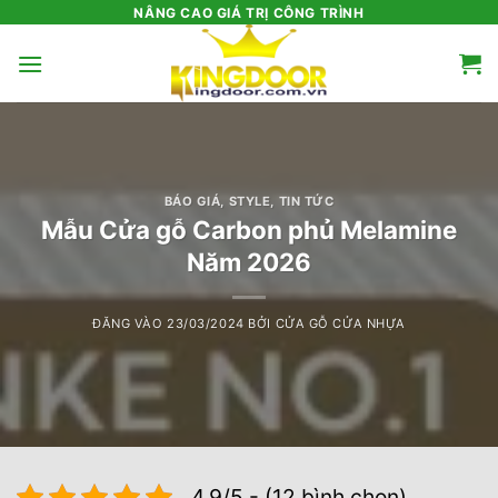
Bỏ
NÂNG CAO GIÁ TRỊ CÔNG TRÌNH
qua
nội
dung
BÁO GIÁ
,
STYLE
,
TIN TỨC
Mẫu Cửa gỗ Carbon phủ Melamine
Năm 2026
ĐĂNG VÀO
23/03/2024
BỞI
CỬA GỖ CỬA NHỰA
4.9/5 - (12 bình chọn)