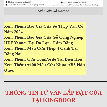
Mẫu Cửa Gỗ Carbon
Xem Thêm:
Báo Giá Cửa Sổ Thép Vân Gỗ
Năm 2024
Xem Thêm:
Báo Giá Cửa Gỗ Công Nghiệp
HDF Venner Tại Đà Lạt – Lâm Đồng
Xem Thêm:
Mẫu Cửa Thép 4 Cánh Tại
Đồng Nai
Xem Thêm:
Cửa ComPosite Tại Biên Hòa
Xem Thêm:
+100 Mẫu Cửa Nhựa ABS Hàn
Quốc
————————————————————————————
THÔNG TIN TƯ VẤN LẮP ĐẶT CỬA
TẠI KINGDOOR