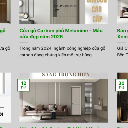
 gỗ
Cửa gỗ Carbon phủ Melamine – Mẫu
Báo 
cửa đẹp năm 2026
Xem 
iữa gỗ
Trong năm 2024, ngành công nghiệp cửa gỗ
Giá C
carbon đang chứng kiến một sự bùng
Bền C
12
30
Th4
Th3