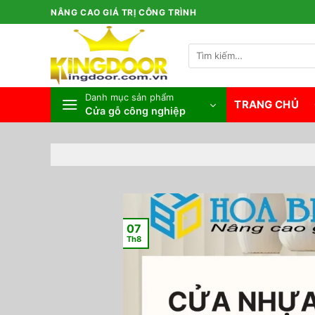
Bỏ
NÂNG CAO GIÁ TRỊ CÔNG TRÌNH
qua
nội
Tìm
dung
kiếm:
Danh mục sản phẩm
TRANG CHỦ
Cửa gỗ công nghiệp
07
Th8