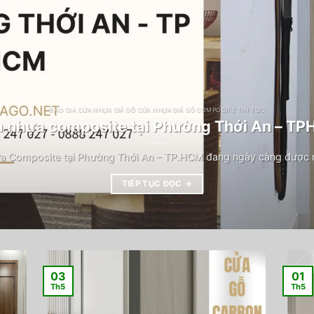
BÁO GIÁ CỬA NHỰA GIẢ GỖ CỬA NHỰA GIẢ GỖ COMPOSITE TIN TỨC
 nhựa composite tại Phường Thới An – T
a Composite tại Phường Thới An – TP.HCM đang ngày càng được n
TIẾP TỤC ĐỌC
→
03
01
Th5
Th5