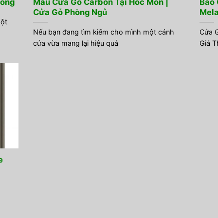
Đồng
Mẫu Cửa Gỗ Carbon Tại Hóc Môn |
Báo 
Cửa Gỗ Phòng Ngủ
Mel
một
Nếu bạn đang tìm kiếm cho mình một cánh
Cửa G
cửa vừa mang lại hiệu quả
Giá T
e