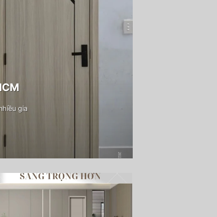
PHCM
hiều gia