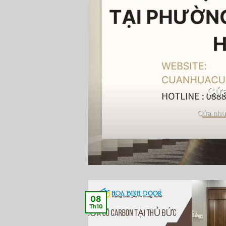
Cửa
Cửa nhự
08
Th10