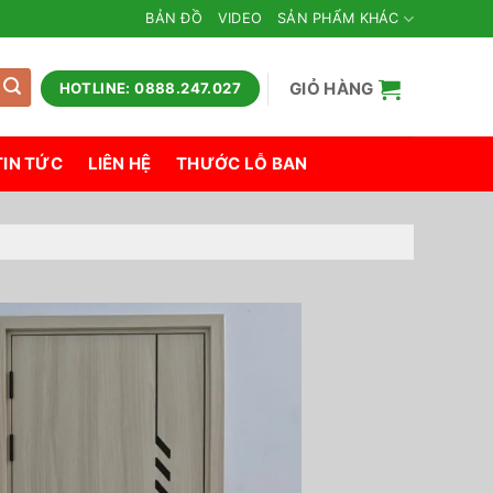
BẢN ĐỒ
VIDEO
SẢN PHẨM KHÁC
GIỎ HÀNG
HOTLINE: 0888.247.027
TIN TỨC
LIÊN HỆ
THƯỚC LỖ BAN