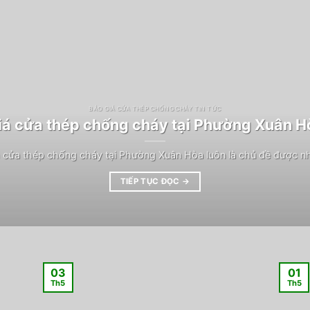
BÁO GIÁ CỬA THÉP CHỐNG CHÁY TIN TỨC
iá cửa thép chống cháy tại Phường Xuân H
 cửa thép chống cháy tại Phường Xuân Hòa luôn là chủ đề được n
TIẾP TỤC ĐỌC
→
03
01
Th5
Th5