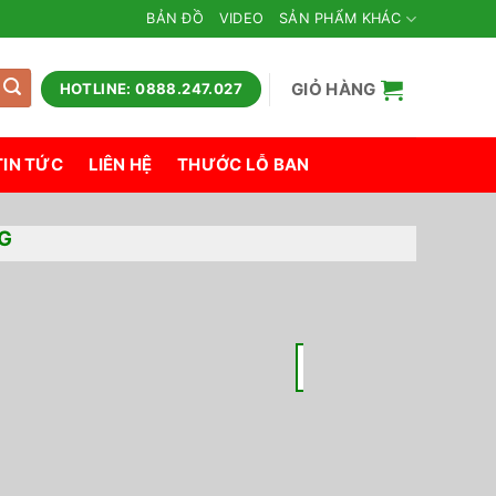
BẢN ĐỒ
VIDEO
SẢN PHẨM KHÁC
GIỎ HÀNG
HOTLINE: 0888.247.027
TIN TỨC
LIÊN HỆ
THƯỚC LỖ BAN
G
22
Th7