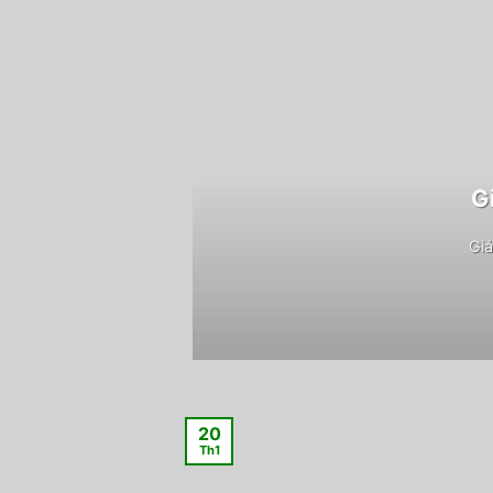
G
Giá
20
Th1