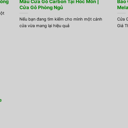
Đồng
Mẫu Cửa Gỗ Carbon Tại Hóc Môn |
Báo 
Cửa Gỗ Phòng Ngủ
Mel
một
Nếu bạn đang tìm kiếm cho mình một cánh
Cửa G
cửa vừa mang lại hiệu quả
Giá T
e