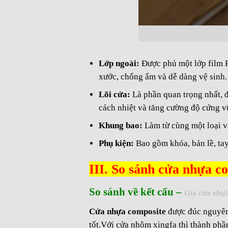
Lớp ngoài:
Được phủ một lớp film P
xước, chống ẩm và dễ dàng vệ sinh.
Lõi cửa:
Là phần quan trọng nhất, đ
cách nhiệt và tăng cường độ cứng v
Khung bao:
Làm từ cùng một loại v
Phụ kiện:
Bao gồm khóa, bản lề, ta
III. So sánh cửa nhựa c
So sánh về kết cấu –
Giá cửa nhựa
Cửa nhựa composite
được đúc nguyên 
tốt.Với cửa nhôm xingfa thì thành phần