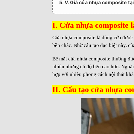
5. V. Giá cửa nhựa composite t
6. VI. Đơn vị cung cấp cửa nhựa 
7. HỆ THỐNG SHOWROOM TRƯ
I. Cửa nhựa composite l
8. Một số thông tin liên hệ :
Cửa nhựa composite là dòng cửa được s
bền chắc. Nhờ cấu tạo đặc biệt này, c
Bề mặt cửa nhựa composite thường được
nhiên nhưng có độ bền cao hơn. Ngoài 
hợp với nhiều phong cách nội thất khá
II. Cấu tạo cửa nhựa co