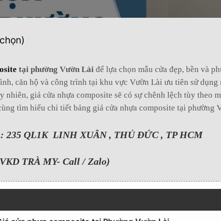
 chọn)
osite
tại phường Vườn Lài
để lựa chọn mẫu cửa đẹp, bền và ph
ình, căn hộ và công trình tại khu vực Vườn Lài ưu tiên sử dụn
y nhiên, giá cửa nhựa composite sẽ có sự chênh lệch tùy theo m
 cùng tìm hiểu chi tiết bảng giá cửa nhựa composite tại phường
235 QL1K LINH XUÂN , THỦ ĐỨC , TP HCM
VKD TRÀ MY- Call / Zalo)