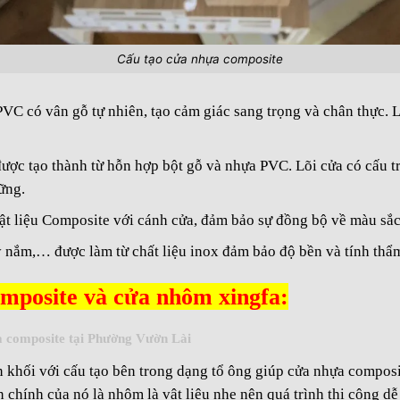
Cấu tạo cửa nhựa composite
VC có vân gỗ tự nhiên, tạo cảm giác sang trọng và chân thực. 
ược tạo thành từ hỗn hợp bột gỗ và nhựa PVC. Lõi cửa có cấu t
ững.
ật liệu Composite với cánh cửa, đảm bảo sự đồng bộ về màu sắc
y nắm,… được làm từ chất liệu inox đảm bảo độ bền và tính thẩ
omposite và cửa nhôm xingfa:
 composite tại Phường Vườn Lài
khối với cấu tạo bên trong dạng tổ ông giúp cửa nhựa composit
 chính của nó là nhôm là vật liệu nhẹ nên quá trình thi công dễ 