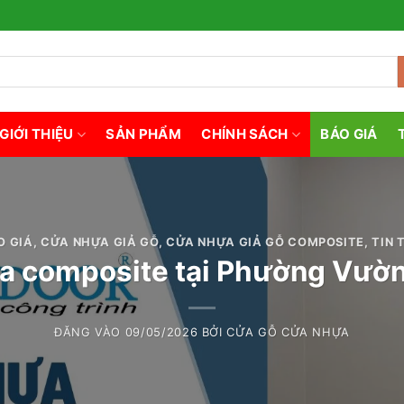
GIỚI THIỆU
SẢN PHẨM
CHÍNH SÁCH
BÁO GIÁ
O GIÁ
,
CỬA NHỰA GIẢ GỖ
,
CỬA NHỰA GIẢ GỖ COMPOSITE
,
TIN 
a composite tại Phường Vườ
ĐĂNG VÀO
09/05/2026
BỞI
CỬA GỖ CỬA NHỰA