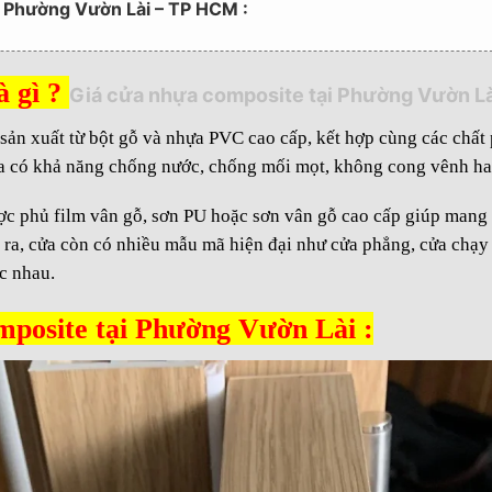
ại Phường Vườn Lài – TP HCM :
composite uy tín :
NG BÀY :
à gì ?
Giá cửa nhựa composite tại Phường Vườn Là
ản xuất từ bột gỗ và nhựa PVC cao cấp, kết hợp cùng các chất p
ửa có khả năng chống nước, chống mối mọt, không cong vênh hay
 phủ film vân gỗ, sơn PU hoặc sơn vân gỗ cao cấp giúp mang l
ra, cửa còn có nhiều mẫu mã hiện đại như cửa phẳng, cửa chạy
c nhau.
mposite tại Phường Vườn Lài :