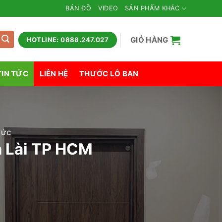
BẢN ĐỒ
VIDEO
SẢN PHẨM KHÁC
GIỎ HÀNG
HOTLINE: 0888.247.027
TIN TỨC
LIÊN HỆ
THƯỚC LỖ BAN
TỨC
n Lài TP HCM