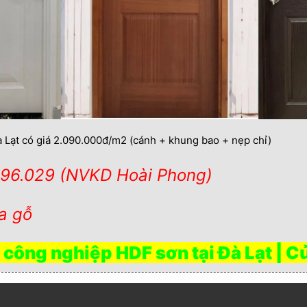
 Lạt có giá 2.090.000đ/m2 (cánh + khung bao + nẹp chỉ)
696.029 (NVKD Hoài Phong)
a gỗ
 công nghiệp HDF sơn tại Đà Lạt | Cử