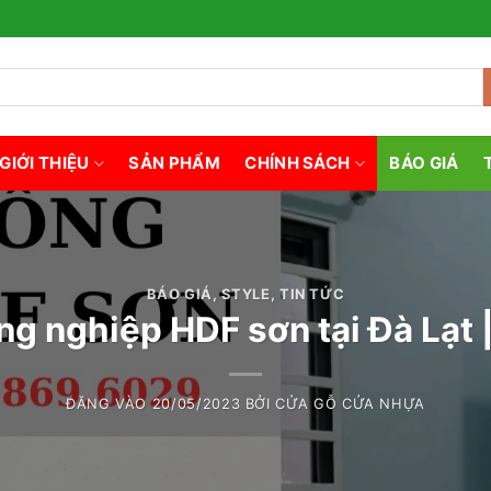
GIỚI THIỆU
SẢN PHẨM
CHÍNH SÁCH
BÁO GIÁ
BÁO GIÁ
,
STYLE
,
TIN TỨC
ng nghiệp HDF sơn tại Đà Lạt |
ĐĂNG VÀO
20/05/2023
BỞI
CỬA GỖ CỬA NHỰA