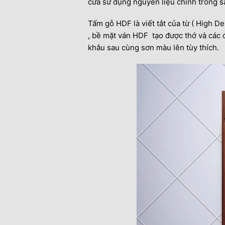
cửa sử dụng nguyên liệu chính trong sả
Tấm gỗ HDF là viết tắt của từ ( High De
, bề mặt ván HDF tạo được thớ và các 
khâu sau cùng sơn màu lên tùy thích.