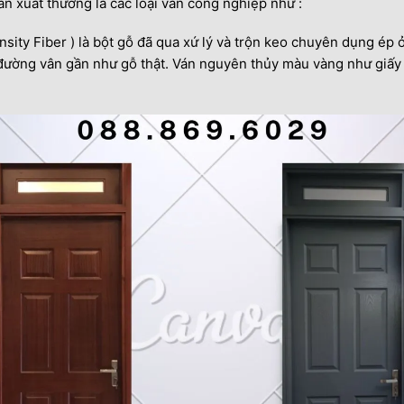
n xuất thường là các loại ván công nghiệp như :
nsity Fiber ) là bột gỗ đã qua xứ lý và trộn keo chuyên dụng ép 
đường vân gần như gỗ thật. Ván nguyên thủy màu vàng như giấy c