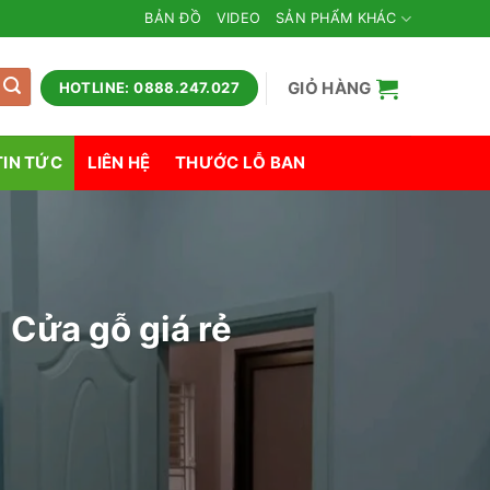
BẢN ĐỒ
VIDEO
SẢN PHẨM KHÁC
GIỎ HÀNG
HOTLINE: 0888.247.027
TIN TỨC
LIÊN HỆ
THƯỚC LỖ BAN
 Cửa gỗ giá rẻ