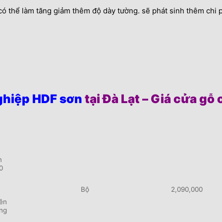
 thể làm tăng giảm thêm độ dày tường. sẽ phát sinh thêm chi p
ghiệp HDF sơn
tại Đà Lạt – Giá cửa g
m
0
Bộ
2,090,000
iên
ong