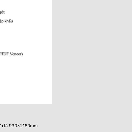
i đa là 930x2180mm