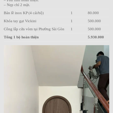
– Nẹp chỉ 2 mặt.
Bản lề inox KP (4 cái/bộ)
1
80.000
Khóa tay gạt Vickini
1
500.000
Công lắp cửa vòm tại Phường Sài Gòn
1
500.000
Tổng 1 bộ hoàn thiện
5.930.000