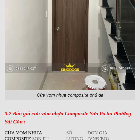
Cửa vòm nhựa composite phủ da
3.2 Báo giá cửa vòm nhựa Composite Sơn Pu tại Phường
Sài Gòn :
CỬA VÒM NHỰA
SỐ
ĐƠN GIÁ
COMPOSITE
SƠN PU
LƯỢNG
(VNĐ/BỘ)