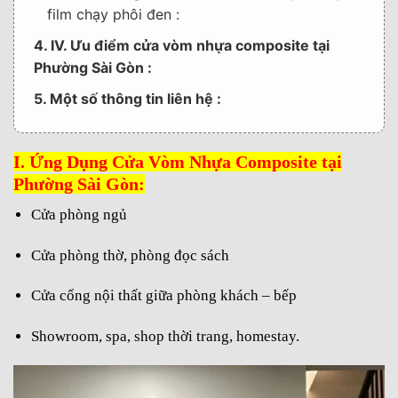
film chạy phôi đen :
4. IV. Ưu điểm cửa vòm nhựa composite tại
Phường Sài Gòn :
5. Một số thông tin liên hệ :
6. HỆ THỐNG SHOWROOM TRƯNG BÀY :
I.
Ứng Dụng Cửa Vòm Nhựa Composite tại
Phường Sài Gòn:
Cửa phòng ngủ
Cửa phòng thờ, phòng đọc sách
Cửa cổng nội thất giữa phòng khách – bếp
Showroom, spa, shop thời trang, homestay.