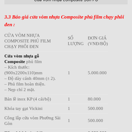
3.3 Báo giá cửa vòm nhựa Composite phủ film chạy phôi
đen :
CỬA VÒM NHỰA
SỐ
ĐƠN GIÁ
COMPOSITE PHỦ FILM
LƯỢNG
(VNĐ/BỘ)
CHẠY PHÔI ĐEN
Cửa vòm nhựa gỗ
Composite
phủ film
– Kích thước:
(900x2200x110)mm
1
5.000.000
– Độ dày cánh 40mm (± 2).
– Phủ film hoàn thiện.
– Nẹp chỉ 2 mặt.
Bản lề inox KP (4 cái/bộ)
1
80.000
Khóa tay gạt Vickini
1
500.000
Công lắp cửa vòm Phường Sài
1
500.000
Gòn