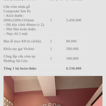
Cửa vòm nhựa gỗ
Composite Sơn Pu
– Kích thước:
(900x2200x110)mm
1
5.450.000
– Độ dày cánh 40mm (± 2).
– Phủ film hoàn thiện.
– Nẹp chỉ 2 mặt.
Bản lề inox KP (4 cái/bộ)
1
80.000
Khóa tay gạt Vickini
1
500.000
Công lắp cửa vòm tại
1
500.000
Phường Sài Gòn
Tổng 1 bộ hoàn thiện
6.530.000