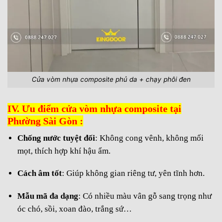
Cửa vòm nhựa composite phủ da + chạy phôi đen
IV. Ưu điểm cửa vòm nhựa composite tại
Phường Sài Gòn :
Chống nước tuyệt đối
: Không cong vênh, không mối
mọt, thích hợp khí hậu ẩm.
Cách âm tốt
: Giúp không gian riêng tư, yên tĩnh hơn.
Mẫu mã đa dạng
: Có nhiều màu vân gỗ sang trọng như
óc chó, sồi, xoan đào, trắng sứ…