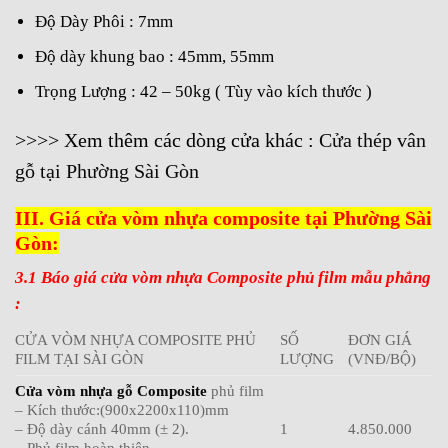
Độ Dày Phôi : 7mm
Độ dày khung bao : 45mm, 55mm
Trọng Lượng : 42 – 50kg ( Tùy vào kích thước )
>>>> Xem thêm các dòng cửa khác :
Cửa thép vân
gỗ tại Phường Sài Gòn
III. Giá cửa vòm nhựa composite tại Phường Sài
Gòn:
3.1 Báo giá cửa vòm nhựa Composite phủ film mẫu phẳng
:
CỬA VÒM NHỰA COMPOSITE PHỦ
SỐ
ĐƠN GIÁ
FILM TẠI SÀI GÒN
LƯỢNG
(VNĐ/BỘ)
Cửa vòm nhựa gỗ Composite
phủ film
– Kích thước:(900x2200x110)mm
– Độ dày cánh 40mm (± 2).
1
4.850.000
– Phủ film hoàn thiện.