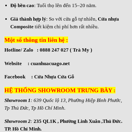
Độ bền cao
: Tuổi thọ lên đến 15–20 năm.
Giá thành hợp lý
: So với cửa gỗ tự nhiên,
Cửa nhựa
Composite
tiết kiệm chi phí hơn rất nhiều.
Một số thông tin liên hệ :
Hotline/ Zalo : 0888 247 027 ( Trà My )
Website :
cuanhuacuago.net
Facebook :
Cửa Nhựa Cửa Gỗ
HỆ THỐNG SHOWROOM TRƯNG BÀY :
Showroom 1
: 639 Quốc lộ 13, Phường Hiệp Bình Phước,
Tp Thủ Đức, Tp Hồ Chí Minh.
Showroom 2
:
235 QL1K , Phường Linh Xuân ,Thủ Đức.
TP. Hồ Chí Minh.