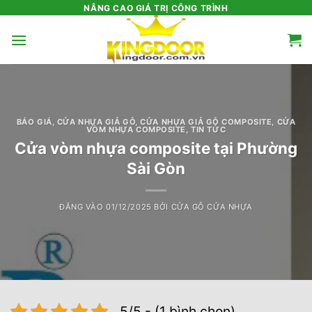
Bỏ
NÂNG CAO GIÁ TRỊ CÔNG TRÌNH
qua
nội
dung
BÁO GIÁ
,
CỬA NHỰA GIẢ GỖ
,
CỬA NHỰA GIẢ GỖ COMPOSITE
,
CỬA
VÒM NHỰA COMPOSITE
,
TIN TỨC
Cửa vòm nhựa composite tại Phường
Sài Gòn
ĐĂNG VÀO
01/12/2025
BỞI
CỬA GỖ CỬA NHỰA
5/5 - (1 bình chọn)