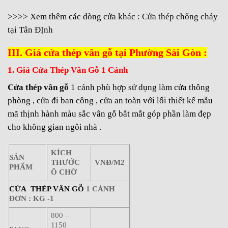
>>>> Xem thêm các dòng cửa khác :
Cửa thép chống cháy
tại Tân ĐỊnh
III. Giá cửa thép vân gỗ tại Phường Sài Gòn :
1. Giá Cửa Thép Vân Gỗ 1 Cánh
Cửa thép vân gỗ
1 cánh phù hợp sử dụng làm cửa thông
phòng , cửa đi ban công , cửa an toàn với lối thiết kế mẫu
mã thịnh hành màu sắc vân gỗ bắt mắt góp phần làm đẹp
cho không gian ngôi nhà .
KÍCH
SẢN
THƯỚC
VNĐ/M2
PHẨM
Ô CHỜ
CỬA THÉP VÂN GỖ
1 CÁNH
ĐƠN : KG -1
800 –
1150