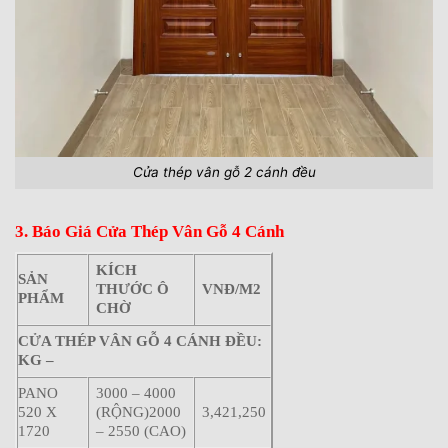
Cửa thép vân gỗ 2 cánh đều
3. Báo Giá Cửa Thép Vân Gỗ 4 Cánh
KÍCH
SẢN
THƯỚC Ô
VNĐ/M2
PHẨM
CHỜ
CỬA THÉP VÂN GỖ 4 CÁNH ĐỀU:
KG –
PANO
3000 – 4000
520 X
(RỘNG)2000
3,421,250
1720
– 2550 (CAO)