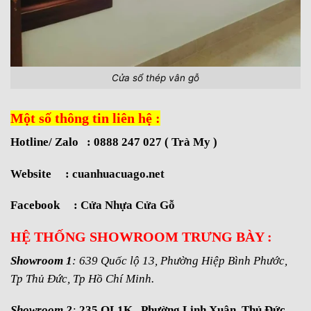
Cửa sổ thép vân gỗ
Một số thông tin liên hệ :
Hotline/ Zalo : 0888 247 027 ( Trà My )
Website :
cuanhuacuago.net
Facebook :
Cửa Nhựa Cửa Gỗ
HỆ THỐNG SHOWROOM TRƯNG BÀY :
Showroom 1
: 639 Quốc lộ 13, Phường Hiệp Bình Phước,
Tp Thủ Đức, Tp Hồ Chí Minh.
Showroom 2
:
235 QL1K , Phường Linh Xuân ,Thủ Đức.