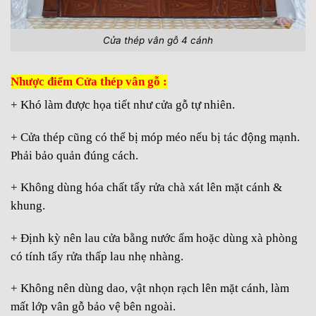
Cửa thép vân gỗ 4 cánh
Nhược điểm Cửa thép vân gỗ :
+ Khó làm được họa tiết như cửa gỗ tự nhiên.
+ Cửa thép cũng có thể bị móp méo nếu bị tác động mạnh.
Phải bảo quản đúng cách.
+ Không dùng hóa chất tẩy rửa chà xát lên mặt cánh &
khung.
+ Định kỳ nên lau cửa bằng nước ấm hoặc dùng xà phòng
có tính tẩy rửa thấp lau nhẹ nhàng.
+ Không nên dùng dao, vật nhọn rạch lên mặt cánh, làm
mất lớp vân gỗ bảo vệ bên ngoài.