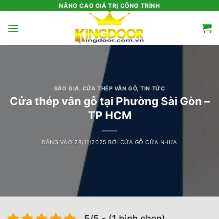
Bỏ
NÂNG CAO GIÁ TRỊ CÔNG TRÌNH
qua
nội
dung
BÁO GIÁ
,
CỬA THÉP VÂN GỖ
,
TIN TỨC
Cửa thép vân gỗ tại Phường Sài Gòn –
TP HCM
ĐĂNG VÀO
28/11/2025
BỞI
CỬA GỖ CỬA NHỰA
5/5 - (1 bình chọn)