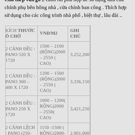
chính phụ bên hông nhà , cửa chính ban công . Thích hợp
sử dụng cho các công trình nhà phố , biệt thự , lâu đài ..
KÍCH
THƯỚC
GHI
VNĐ/M2
Ô CHỜ
CHÚ
1500 – 2100
2 CÁNH ĐỀU :
(RỘNG)2000
PANO 520 X
3,252,200
– 2550 (
1720
CAO)
1200 – 1500
2 CÁNH ĐỀU :
(RỘNG)2000
PANO 300 –
3,336,150
– 2550 (
400 X 1720
CAO)
1000 – 1200(
2 CÁNH ĐỀU :
RỘNG)2000
PANO 250 X
3,421,250
– 2550(
1720
CAO)
2 CÁNH LỆCH
1150 -1500 (
: PANO (250-
RỘNG)2000-
2,901,000