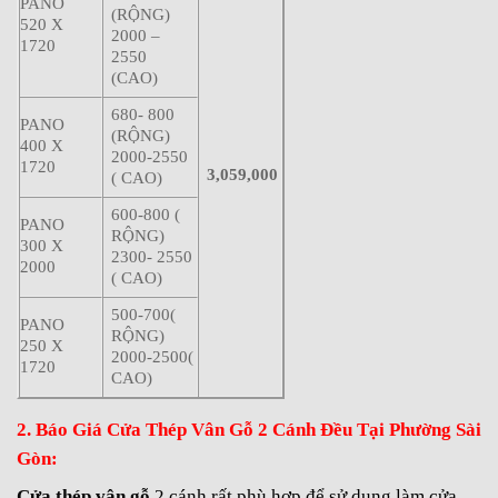
PANO
(RỘNG)
520 X
2000 –
1720
2550
(CAO)
680- 800
PANO
(RỘNG)
400 X
2000-2550
1720
3,059,000
( CAO)
600-800 (
PANO
RỘNG)
300 X
2300- 2550
2000
( CAO)
500-700(
PANO
RỘNG)
250 X
2000-2500(
1720
CAO)
2. Báo Giá Cửa Thép Vân Gỗ 2 Cánh Đều Tại Phường Sài
Gòn:
Cửa thép vân gỗ
2 cánh rất phù hợp để sử dụng làm cửa