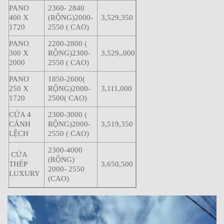
PANO
2360- 2840
400 X
(RỘNG)2000-
3,529,350
1720
2550 ( CAO)
PANO
2200-2800 (
300 X
RỘNG)2300-
3,529,,000
2000
2550 ( CAO)
PANO
1850-2600(
250 X
RỘNG)2000-
3,111,000
1720
2500( CAO)
CỬA 4
2300-3000 (
CÁNH
RỘNG)2000-
3,519,350
LỆCH
2550 ( CAO)
2300-4000
CỬA
(RỘNG)
THÉP
3,650,500
2000- 2550
LUXURY
(CAO)