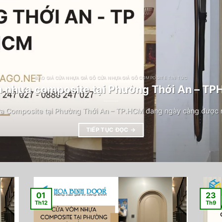
BÁO GIÁ CỬA NHỰA GIẢ GỖ CỬA NHỰA GIẢ GỖ COMPOSITE TIN TỨC
 nhựa composite tại Phường Thới An – T
a Composite tại Phường Thới An – TP.HCM đang ngày càng được n
TIẾP TỤC ĐỌC
→
01
23
Th12
Th9