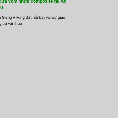
cửa vòm nhựa composite tại An
ng
n Giang – vùng đất nổi bật với sự giao
giữa văn hóa