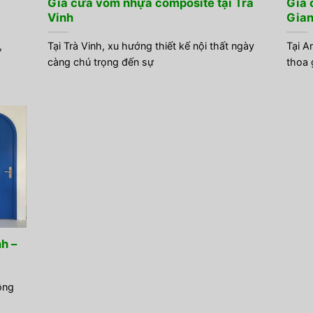
Giá cửa vòm nhựa composite tại Trà
Giá 
Vinh
Gia
,
Tại Trà Vinh, xu hướng thiết kế nội thất ngày
Tại A
càng chú trọng đến sự
thoa 
h –
ồng