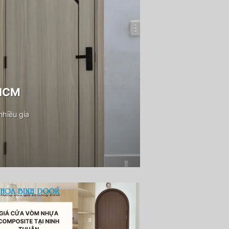
PHCM
hiều gia