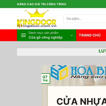
Bỏ
NÂNG CAO GIÁ TRỊ CÔNG TRÌNH
qua
nội
Tìm
dung
kiếm:
Danh mục sản phẩm
TRANG CHỦ
Cửa gỗ công nghiệp
LƯ
07
Th8