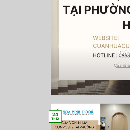
Cửa
Cửa nhự
24
Th12