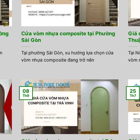
ờng
Cửa vòm nhựa composite tại Phường
Giá 
Sài Gòn
Thu
n
Tại phường Sài Gòn, xu hướng lựa chọn cửa
Tại N
vòm nhựa composite đang trở nên
vòm n
08
25
Th9
Th7