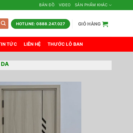
BẢN ĐỒ
VIDEO
SẢN PHẨM KHÁC
GIỎ HÀNG
HOTLINE: 0888.247.027
TIN TỨC
LIÊN HỆ
THƯỚC LỖ BAN
 DA