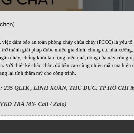
 chọn)
y, việc đảm bảo an toàn phòng cháy chữa cháy (PCCC) là yếu tố 
trở thành giải pháp được nhiều gia đình, chung cư, nhà xưởng,
ngăn cháy, chống khói lan rộng hiệu quả, dòng cửa này còn giúp
oạn. Với thiết kế chắc chắn, độ bền cao cùng nhiều mẫu mã hiện 
ng lại tính thẩm mỹ cho công trình.
235 QL1K , LINH XUÂN, THỦ ĐỨC, TP HỒ CHÍ 
VKD TRÀ MY- Call / Zalo)