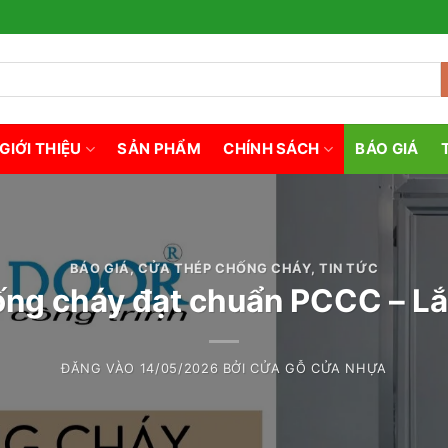
GIỚI THIỆU
SẢN PHẨM
CHÍNH SÁCH
BÁO GIÁ
BÁO GIÁ
,
CỬA THÉP CHỐNG CHÁY
,
TIN TỨC
ng cháy đạt chuẩn PCCC – Lắp
ĐĂNG VÀO
14/05/2026
BỞI
CỬA GỖ CỬA NHỰA