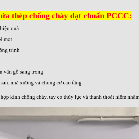
 cửa thép chống cháy đạt chuẩn PCCC:
hiệu quả
ối mọt
công trình
n vân gỗ sang trọng
 sạn, nhà xưởng và chung cư cao tầng
hợp kính chống cháy, tay co thủy lực và thanh thoát hiểm nhằ