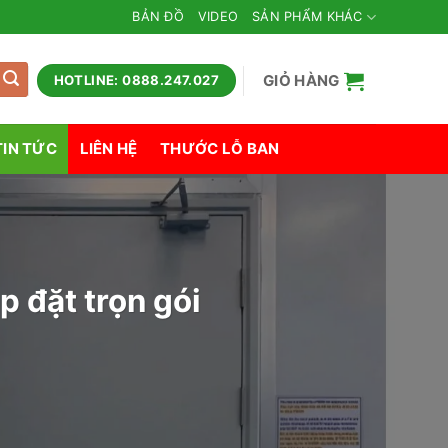
BẢN ĐỒ
VIDEO
SẢN PHẨM KHÁC
GIỎ HÀNG
HOTLINE: 0888.247.027
TIN TỨC
LIÊN HỆ
THƯỚC LỖ BAN
 đặt trọn gói