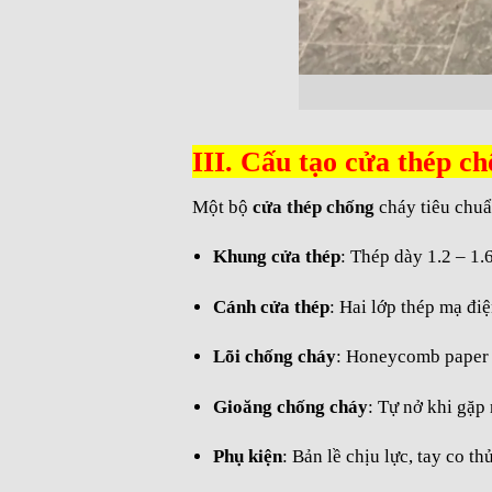
III. Cấu tạo cửa thép 
Một bộ
cửa thép chống
cháy tiêu chu
Khung cửa thép
: Thép dày 1.2 – 1.
Cánh cửa thép
: Hai lớp thép mạ đi
Lõi chống cháy
: Honeycomb paper h
Gioăng chống cháy
: Tự nở khi gặp
Phụ kiện
: Bản lề chịu lực, tay co t