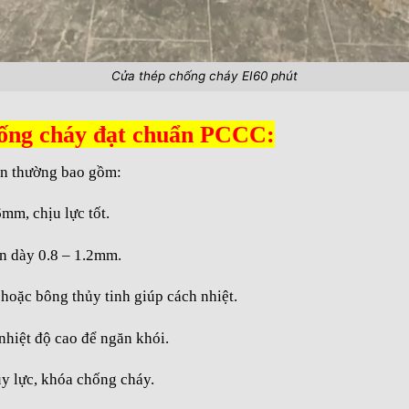
Cửa thép chống cháy EI60 phút
chống cháy đạt chuẩn PCCC:
ẩn thường bao gồm:
6mm, chịu lực tốt.
ện dày 0.8 – 1.2mm.
oặc bông thủy tinh giúp cách nhiệt.
 nhiệt độ cao để ngăn khói.
hủy lực, khóa chống cháy.