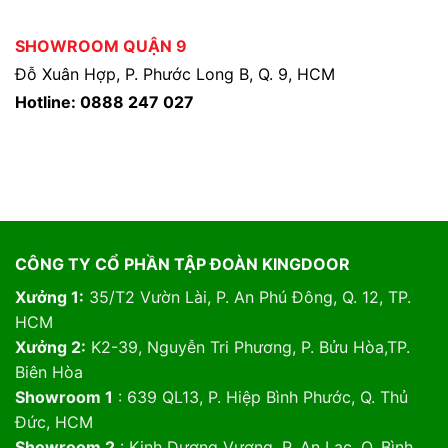
SHOWROOM QUẬN 9
Đỗ Xuân Hợp, P. Phước Long B, Q. 9, HCM
Hotline: 0888 247 027
CÔNG TY CỔ PHẦN TẬP ĐOÀN KINGDOOR
Xưởng 1:
35/T2 Vườn Lài, P. An Phú Đông, Q. 12, TP.
HCM
Xưởng 2:
K2-39, Nguyễn Tri Phương, P. Bửu Hòa,TP.
Biên Hòa
Showroom 1
: 639 QL13, P. Hiệp Bình Phước, Q. Thủ
Đức, HCM
Showroom 2
: Kinh Dương Vương, P. An Lạc, Q. Bình