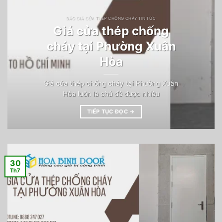
BÁO GIÁ CỬA THÉP CHỐNG CHÁY TIN TỨC
Giá cửa thép chống
cháy tại Phường Xuân
Hòa
Giá cửa thép chống cháy tại Phường Xuân
Hòa luôn là chủ đề được nhiều
TIẾP TỤC ĐỌC
→
30
Th7