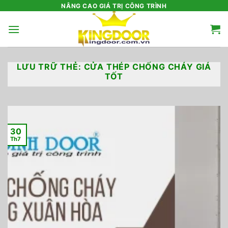
Bỏ
NÂNG CAO GIÁ TRỊ CÔNG TRÌNH
qua
nội
dung
LƯU TRỮ THẺ:
CỬA THÉP CHỐNG CHÁY GIÁ
TỐT
30
Th7