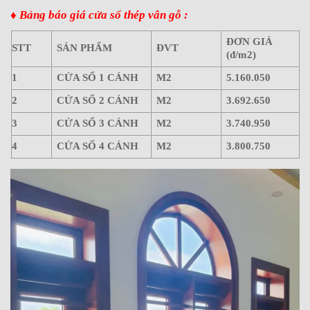
♦ Bảng báo giá cửa sổ thép vân gỗ :
ĐƠN GIÁ
STT
SẢN PHẨM
ĐVT
(đ/m2)
1
CỬA SỔ 1 CÁNH
M2
5.160.050
2
CỬA SỔ 2 CÁNH
M2
3.692.650
3
CỬA SỔ 3 CÁNH
M2
3.740.950
4
CỬA SỔ 4 CÁNH
M2
3.800.750