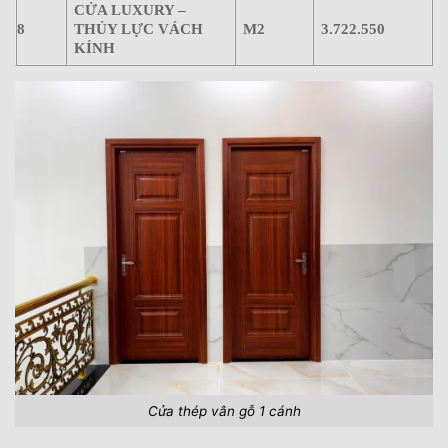
CỬA LUXURY –
8
THỦY LỰC VÁCH
M2
3.722.550
KÍNH
Cửa thép vân gỗ 1 cánh