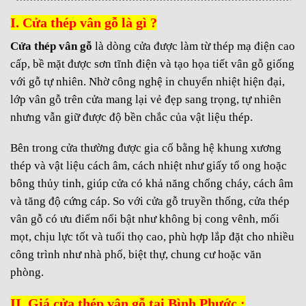
I. Cửa thép vân gỗ là gì ?
Cửa thép vân gỗ
là dòng cửa được làm từ thép mạ điện cao
cấp, bề mặt được sơn tĩnh điện và tạo họa tiết vân gỗ giống
với gỗ tự nhiên. Nhờ công nghệ in chuyển nhiệt hiện đại,
lớp vân gỗ trên cửa mang lại vẻ đẹp sang trọng, tự nhiên
nhưng vẫn giữ được độ bền chắc của vật liệu thép.
Bên trong cửa thường được gia cố bằng hệ khung xương
thép và vật liệu cách âm, cách nhiệt như giấy tổ ong hoặc
bông thủy tinh, giúp cửa có khả năng chống cháy, cách âm
và tăng độ cứng cáp. So với cửa gỗ truyền thống, cửa thép
vân gỗ có ưu điểm nổi bật như không bị cong vênh, mối
mọt, chịu lực tốt và tuổi thọ cao, phù hợp lắp đặt cho nhiều
công trình như nhà phố, biệt thự, chung cư hoặc văn
phòng.
II. Giá cửa thép vân gỗ tại Bình Phước :