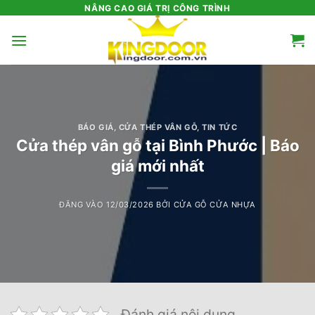
Bỏ
NÂNG CAO GIÁ TRỊ CÔNG TRÌNH
qua
nội
dung
BÁO GIÁ
,
CỬA THÉP VÂN GỖ
,
TIN TỨC
Cửa thép vân gỗ tại Bình Phước | Báo
giá mới nhất
ĐĂNG VÀO
12/03/2026
BỞI
CỬA GỖ CỬA NHỰA
Đánh giá nội dung