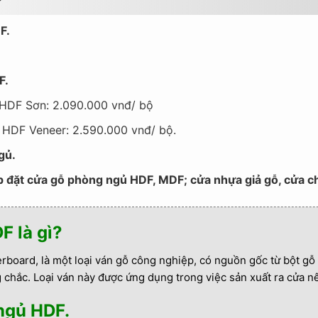
?
F.
F.
 HDF Sơn: 2.090.000 vnđ/ bộ
 HDF Veneer: 2.590.000 vnđ/ bộ.
gủ.
p đặt cửa gỗ phòng ngủ HDF, MDF; cửa nhựa giả gỗ, cửa ch
F là gì?
erboard, là một loại ván gỗ công nghiệp, có nguồn gốc từ bột gỗ
g chắc. Loại ván này được ứng dụng trong việc sản xuất ra cửa n
ngủ HDF.