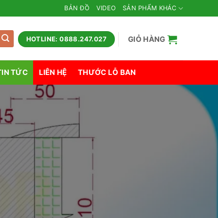
BẢN ĐỒ
VIDEO
SẢN PHẨM KHÁC
GIỎ HÀNG
HOTLINE: 0888.247.027
TIN TỨC
LIÊN HỆ
THƯỚC LỖ BAN