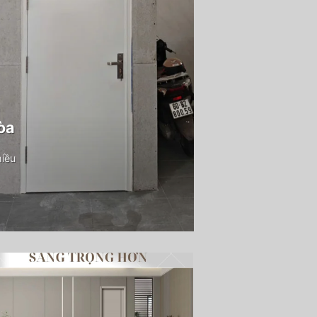
òa
hiều