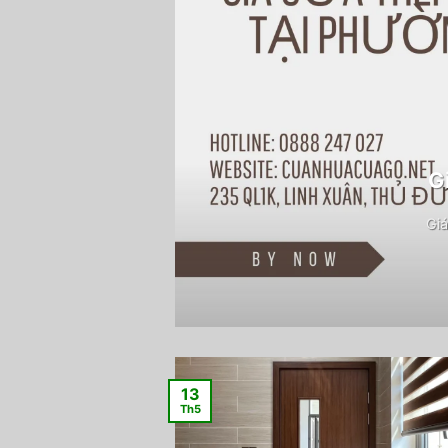
G
Giá
13
Th5