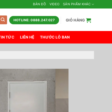
BẢN ĐỒ
VIDEO
SẢN PHẨM KHÁC
GIỎ HÀNG
HOTLINE: 0888.247.027
TIN TỨC
LIÊN HỆ
THƯỚC LỖ BAN