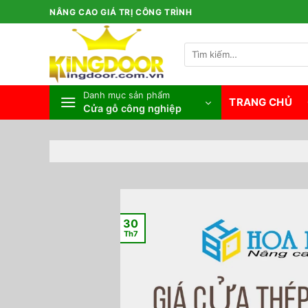
Bỏ
NÂNG CAO GIÁ TRỊ CÔNG TRÌNH
qua
nội
Tìm
dung
kiếm:
Danh mục sản phẩm
TRANG CHỦ
Cửa gỗ công nghiệp
30
Th7