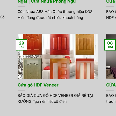
Ngãi | Cửa Nhựa Phòng Ngủ
Cửa 
Cửa Nhựa ABS Hàn Quốc thương hiệu KOS.
BÁO 
 Có
Hiên đang được rất nhiều khách hàng
HDF V
29
08
Th3
Th3
Cửa gỗ HDF Veneer
CỬA
BÁO GIÁ CỬA GỖ HDF VENEER GIÁ RẺ TẠI
BÁO G
XƯỞNG Tạo nên nét cổ điển
trườn