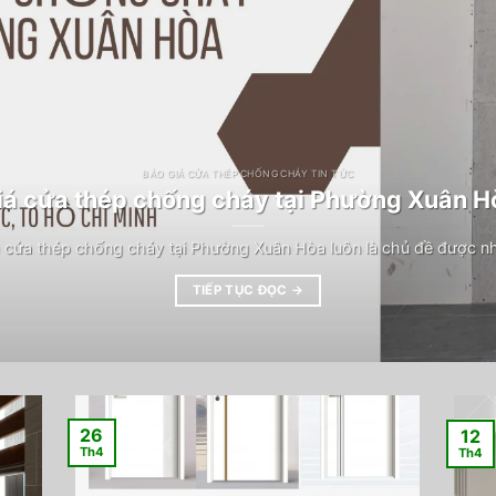
BÁO GIÁ CỬA THÉP CHỐNG CHÁY TIN TỨC
iá cửa thép chống cháy tại Phường Xuân H
 cửa thép chống cháy tại Phường Xuân Hòa luôn là chủ đề được n
TIẾP TỤC ĐỌC
→
26
12
Th4
Th4