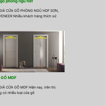
gỗ phòng ngủ hdf
GIÁ CỬA GỖ PHÒNG NGỦ HDF SƠN,
ENEER Nhiều khách hàng thích sử
 GỖ MDF
IÁ CỬA GỖ MDF Hiện nay, trên thị
g có nhiều loại cửa gỗ