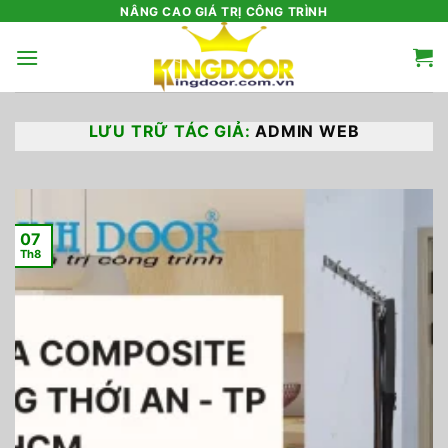
Bỏ
NÂNG CAO GIÁ TRỊ CÔNG TRÌNH
qua
nội
dung
LƯU TRỮ TÁC GIẢ:
ADMIN WEB
07
Th8