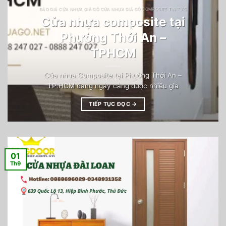
BÁO GIÁ CỬA NHỰA GIẢ GỖ CỬA NHỰA GIẢ GỖ COMPOSITE TIN TỨC
Cửa nhựa composite tại
Phường Thới An –
TPHCM
Cửa nhựa Composite tại Phường Thới An –
TP.HCM đang ngày càng được nhiều gia
TIẾP TỤC ĐỌC
→
01
Th9