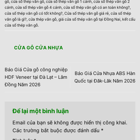
gỗ
,
cửa sổ thép vân gỗ
,
cửa sổ thép vân gỗ 1 cánh
,
cửa sổ thép vân gỗ 2
cánh
,
cửa sổ thép vân gỗ 4 cánh
,
cửa sổ thép vân gỗ có an toàn không?
,
cửa sổ thép vân gỗ có tốt không?
,
Cửa sổ thép vân gỗ giá rẻ
,
cửa sổ thép
vân gỗ là gì?
,
cửa thép vân gỗ
,
giá cửa sổ thép vân gỗ tại Đồng Nai
,
kết cấu
cửa sổ thép vân gỗ
.
CỬA GỖ CỬA NHỰA
Báo Giá Cửa gỗ công nghiệp
Báo Giá Cửa Nhựa ABS Hàn
HDF Veneer tại Đà Lạt – Lâm
Quốc tại Đăk-Lăk Năm 2026
Đồng Năm 2026
Để lại một bình luận
Email của bạn sẽ không được hiển thị công khai.
Các trường bắt buộc được đánh dấu
*