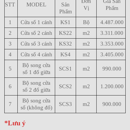
Đơn
Giá Sản
STT
MODEL
Sản
Vị
Phẩm
Phẩm
1
Cửa sổ 1 cánh
KS1
Bộ
4.487.000
2
Cửa sổ 2 cánh
KS22
m2
3.311.000
3
Cửa sổ 3 cánh
KS32
m2
3.353.000
4
Cửa sổ 4 cánh
KS4
m2
3.405.000
Bộ song cửa
5
SCS1
m2
990.000
sổ 1 đố giữa
Bộ song cửa
6
SCS2
m2
1.200.000
sổ 2 đố giữa
Bộ song cửa
7
SCS3
m2
900.000
sổ (không đố)
*Lưu ý