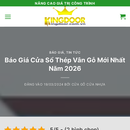
Bỏ
NÂNG CAO GIÁ TRỊ CÔNG TRÌNH
qua
nội
dung
BÁO GIÁ
,
TIN TỨC
Báo Giá Cửa Sổ Thép Vân Gỗ Mới Nhất
Năm 2026
ĐĂNG VÀO
19/03/2024
BỞI
CỬA GỖ CỬA NHỰA
5/5 - (2 bình chọn)