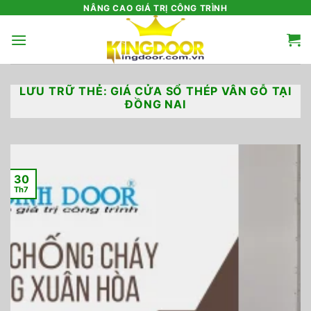
Bỏ
NÂNG CAO GIÁ TRỊ CÔNG TRÌNH
qua
nội
dung
LƯU TRỮ THẺ:
GIÁ CỬA SỔ THÉP VÂN GỖ TẠI
ĐỒNG NAI
30
Th7