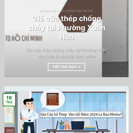
BÁO GIÁ CỬA THÉP CHỐNG CHÁY TIN TỨC
Giá cửa thép chống
cháy tại Phường Xuân
Hòa
Giá cửa thép chống cháy tại Phường Xuân
Hòa luôn là chủ đề được nhiều
TIẾP TỤC ĐỌC
→
19
Th3